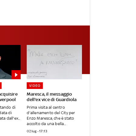
VIDEO
acquisire
Maresca, il messaggio
iverpool
dell'ex vice di Guardiola
utando di
Prima visita al centro
data di
d'allenamento del City per
ta dall'ex...
Enzo Maresca, che è stato
accolto da una bella...
02 lug - 17:13