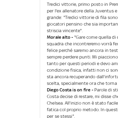
Tredici vittorie, primo posto in Pr
per l'ex allenatore della Juventus e
grande: "Tredici vittorie di fila son
giocatori pensino che sia important
striscia vincente".
Morale alto -
"Gare come quella di
squadra che incontreremo vorrà fe
felice perché saremo ancora in test
sempre perdere punti. Mi piacciono 
tanto per questi periodi e devo 
condizione fisica, infatti non ci s
sta ancora recuperando dall'infortun
scelta, specialmente ora che torna 
Diego Costa is on fire -
Parole di s
Costa decise di restare, mi disse c
Chelsea. All'inizio non è stato fac
fatica col proprio metodo. In quest
per se stessi".