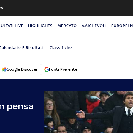
ky
SULTATI LIVE
HIGHLIGHTS
MERCATO
AMICHEVOLI
EUROPEI 
Calendario E Risultati
Classifiche
Google Discover
Fonti Preferite
on pensa