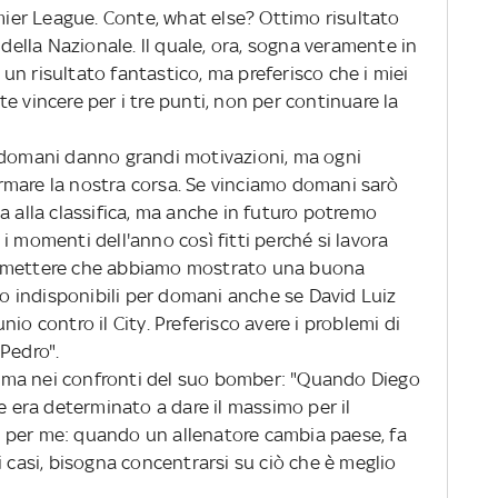
emier League. Conte, what else? Ottimo risultato
 della Nazionale. ll quale, ora, sogna veramente in
o un risultato fantastico, ma preferisco che i miei
e vincere per i tre punti, non per continuare la
 domani danno grandi motivazioni, ma ogni
rmare la nostra corsa. Se vinciamo domani sarò
a alla classifica, ma anche in futuro potremo
i momenti dell'anno così fitti perché si lavora
ammettere che abbiamo mostrato una buona
ono indisponibili per domani anche se David Luiz
io contro il City. Preferisco avere i problemi di
Pedro".
tima nei confronti del suo bomber: "Quando Diego
he era determinato a dare il massimo per il
ile per me: quando un allenatore cambia paese, fa
i casi, bisogna concentrarsi su ciò che è meglio