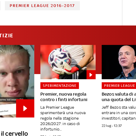
PREMIER LEAGUE 2016-2017
TIZIE
SPERIMENTAZIONE
PREMIER LEAGUE
Premier, nuova regola
Bezos valuta di 
contro i finti infortuni
una quota del L
La Premier League
Jeff Bezos sta val
sperimenterà una nuova
entrare in una cor
regola nella stagione
investitori, capitana
2026/2027: in caso di
22 lug - 12:37
infortunio...
il cervello