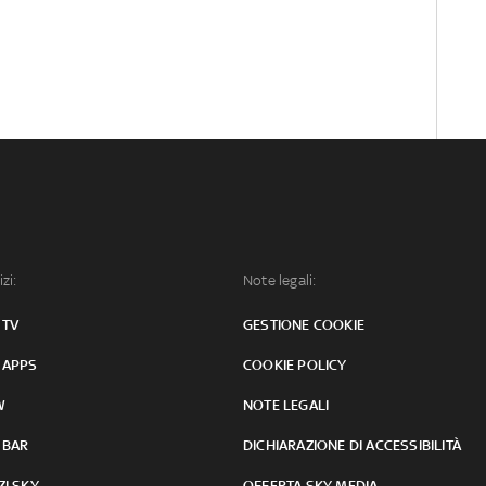
izi:
Note legali:
 TV
GESTIONE COOKIE
 APPS
COOKIE POLICY
W
NOTE LEGALI
 BAR
DICHIARAZIONE DI ACCESSIBILITÀ
ZI SKY
OFFERTA SKY MEDIA