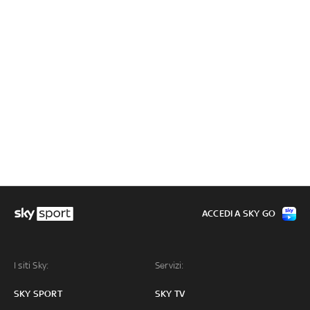
ACCEDI A SKY GO
I siti Sky:
Servizi:
SKY SPORT
SKY TV