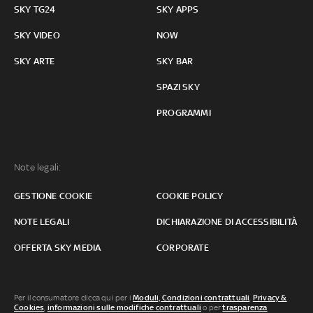
SKY TG24
SKY APPS
SKY VIDEO
NOW
SKY ARTE
SKY BAR
SPAZI SKY
PROGRAMMI
Note legali:
GESTIONE COOKIE
COOKIE POLICY
NOTE LEGALI
DICHIARAZIONE DI ACCESSIBILITÀ
OFFERTA SKY MEDIA
CORPORATE
Per il consumatore clicca qui per i
Moduli, Condizioni contrattuali
,
Privacy &
Cookies
,
informazioni sulle modifiche contrattuali
o per
trasparenza