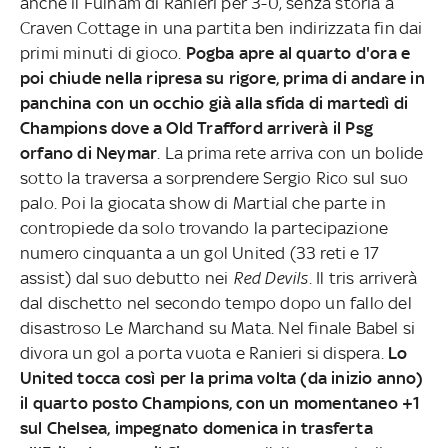
anche il Fulham di Ranieri per 3-0, senza storia a
Craven Cottage in una partita ben indirizzata fin dai
primi minuti di gioco.
Pogba apre al quarto d'ora e
poi chiude nella ripresa su rigore, prima di andare in
panchina con un occhio già alla sfida di martedì di
Champions dove a Old Trafford arriverà il Psg
orfano di Neymar
. La prima rete arriva con un bolide
sotto la traversa a sorprendere Sergio Rico sul suo
palo. Poi la giocata show di Martial che parte in
contropiede da solo trovando la partecipazione
numero cinquanta a un gol United (33 reti e 17
assist) dal suo debutto nei
Red Devils.
Il tris arriverà
dal dischetto nel secondo tempo dopo un fallo del
disastroso Le Marchand su Mata. Nel finale Babel si
divora un gol a porta vuota e Ranieri si dispera.
Lo
United tocca così per la prima volta (da inizio anno)
il quarto posto Champions, con un momentaneo +1
sul Chelsea, impegnato domenica in trasferta