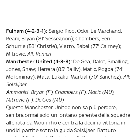
Fulham (4-2-3-1):
Sergio Rico; Odoi, Le Marchand,
Ream, Bryan (81' Sessegnon); Chambers, Seri;
Schürrle (53' Christie), Vietto, Babel (77' Cairney);
Mitrovic.
All: Ranieri
Manchester United (4-3-3):
De Gea; Dalot, Smalling,
Jones, Shaw; Herrera (85' Bailly), Matic, Pogba (74'
McTominay); Mata, Lukaku, Martial (70' Sanchez).
All:
Solskjaer
Ammoniti:
Bryan (F), Chambers (F), Matic (MU),
Mitrovic (F), De Gea (MU)
Questo Manchester United non sa più perdere,
sembra ormai solo un lontano parente della squadra
allenata da Mourinho e centra la decima vittoria in
undici partite sotto la guida Solskjaer. Battuto