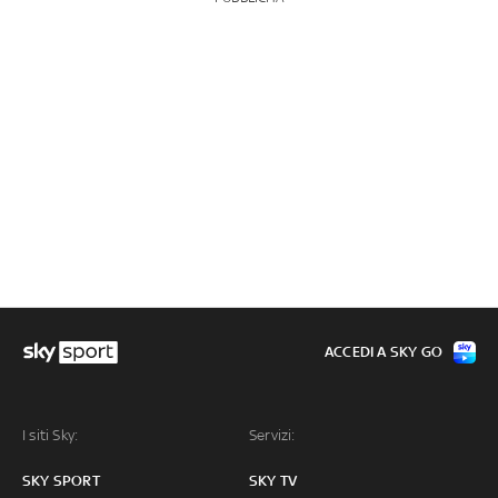
ACCEDI A SKY GO
I siti Sky:
Servizi:
SKY SPORT
SKY TV