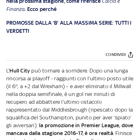
nella prossima stagione, come riferisce
Calcio e
Finanza
. Ecco perché
PROMOSSE DALLA 'B' ALLA MASSIMA SERIE: TUTTI I
VERDETTI
CONDIVIDI
L’
Hull City
può tornare a sorridere. Dopo una lunga
rincorsa ai playoff - raggiunti con l’ultimo posto utile
(il 6°, a +2 dal Wrexham) – e aver eliminato il Millwall
nella doppia semifinale, è un gol nei minuti di
recupero ad abbattere l’ultimo ostacolo
rappresentato dal Middlesbrough (ripescato dopo la
squalifica del Southampton, punito per aver ‘spiato’
gli avversari):
la promozione in Premier League, dove
mancava dalla stagione 2016-17, è ora realtà
. Finisce