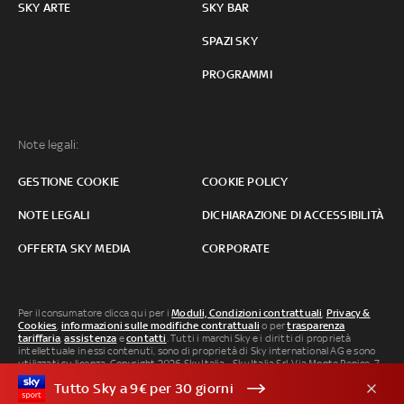
SKY ARTE
SKY BAR
SPAZI SKY
PROGRAMMI
Note legali:
GESTIONE COOKIE
COOKIE POLICY
NOTE LEGALI
DICHIARAZIONE DI ACCESSIBILITÀ
OFFERTA SKY MEDIA
CORPORATE
Per il consumatore clicca qui per i
Moduli, Condizioni contrattuali
,
Privacy &
Cookies
,
informazioni sulle modifiche contrattuali
o per
trasparenza
tariffaria
,
assistenza
e
contatti
. Tutti i marchi Sky e i diritti di proprietà
intellettuale in essi contenuti, sono di proprietà di Sky international AG e sono
utilizzati su licenza. Copyright 2026 Sky Italia - Sky Italia Srl Via Monte Penice, 7 -
20138 Milano P.IVA 04619241005. SkyTG24: ISSN 3035-1537 e SkySport: ISSN
Tutto Sky a 9€ per 30 giorni
3035-1545.
Segnalazione Abusi