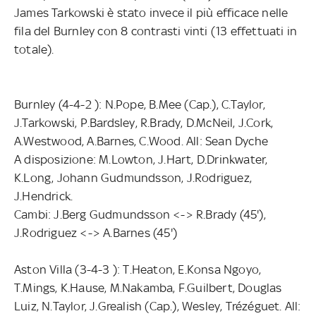
James Tarkowski è stato invece il più efficace nelle
fila del Burnley con 8 contrasti vinti (13 effettuati in
totale).
Burnley (4-4-2 ): N.Pope, B.Mee (Cap.), C.Taylor,
J.Tarkowski, P.Bardsley, R.Brady, D.McNeil, J.Cork,
A.Westwood, A.Barnes, C.Wood. All: Sean Dyche
A disposizione: M.Lowton, J.Hart, D.Drinkwater,
K.Long, Johann Gudmundsson, J.Rodriguez,
J.Hendrick.
Cambi: J.Berg Gudmundsson <-> R.Brady (45'),
J.Rodriguez <-> A.Barnes (45')
Aston Villa (3-4-3 ): T.Heaton, E.Konsa Ngoyo,
T.Mings, K.Hause, M.Nakamba, F.Guilbert, Douglas
Luiz, N.Taylor, J.Grealish (Cap.), Wesley, Trézéguet. All: