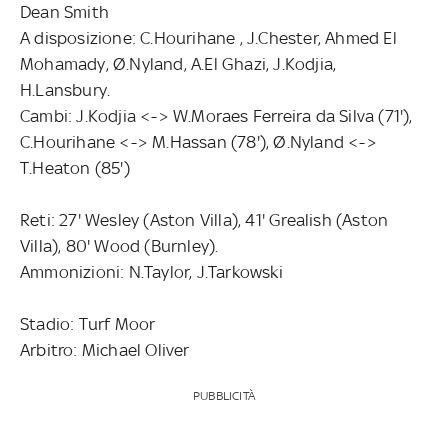
Dean Smith
A disposizione: C.Hourihane , J.Chester, Ahmed El
Mohamady, Ø.Nyland, A.El Ghazi, J.Kodjia,
H.Lansbury.
Cambi: J.Kodjia <-> W.Moraes Ferreira da Silva (71'),
C.Hourihane <-> M.Hassan (78'), Ø.Nyland <->
T.Heaton (85')
Reti: 27' Wesley (Aston Villa), 41' Grealish (Aston
Villa), 80' Wood (Burnley).
Ammonizioni: N.Taylor, J.Tarkowski
Stadio: Turf Moor
Arbitro: Michael Oliver
PUBBLICITÀ