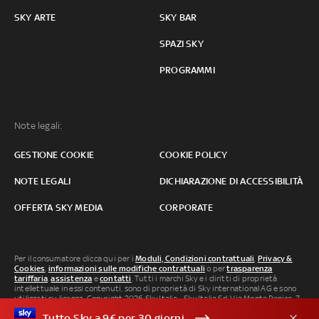
SKY ARTE
SKY BAR
SPAZI SKY
PROGRAMMI
Note legali:
GESTIONE COOKIE
COOKIE POLICY
NOTE LEGALI
DICHIARAZIONE DI ACCESSIBILITÀ
OFFERTA SKY MEDIA
CORPORATE
Per il consumatore clicca qui per i
Moduli, Condizioni contrattuali
,
Privacy &
Cookies
,
informazioni sulle modifiche contrattuali
o per
trasparenza
tariffaria
,
assistenza
e
contatti
. Tutti i marchi Sky e i diritti di proprietà
intellettuale in essi contenuti, sono di proprietà di Sky international AG e sono
utilizzati su licenza. Copyright 2026 Sky Italia - Sky Italia Srl Via Monte Penice, 7 -
20138 Milano P.IVA 04619241005. SkyTG24: ISSN 3035-1537 e SkySport: ISSN
Tutto Sky a 9€ per 30 giorni
3035-1545.
Segnalazione Abusi