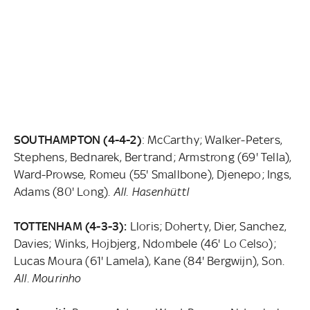
SOUTHAMPTON (4-4-2)
: McCarthy; Walker-Peters,
Stephens, Bednarek, Bertrand; Armstrong (69' Tella),
Ward-Prowse, Romeu (55' Smallbone), Djenepo; Ings,
Adams (80' Long).
All. Hasenhüttl
TOTTENHAM (4-3-3):
Lloris; Doherty, Dier, Sanchez,
Davies; Winks, Hojbjerg, Ndombele (46' Lo Celso);
Lucas Moura (61' Lamela), Kane (84' Bergwijn), Son.
All. Mourinho