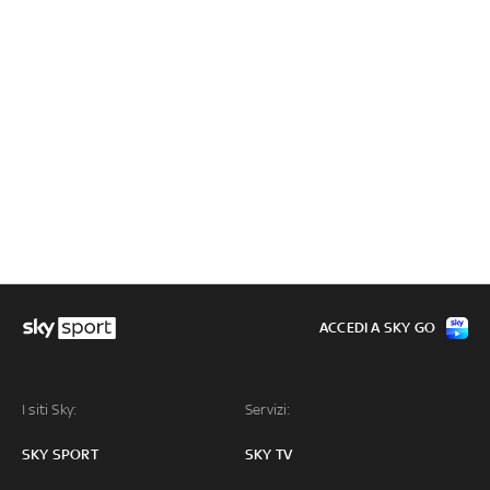
ACCEDI A SKY GO
I siti Sky:
Servizi:
SKY SPORT
SKY TV