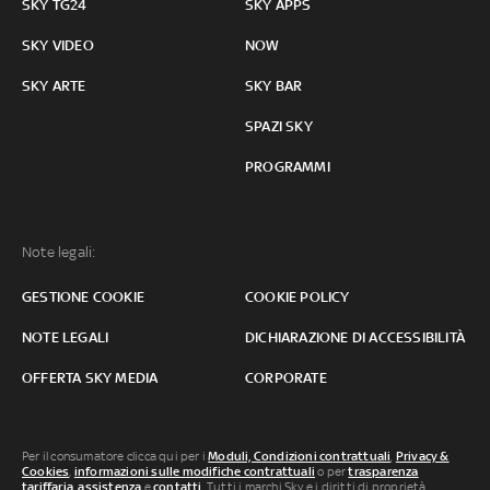
SKY TG24
SKY APPS
SKY VIDEO
NOW
SKY ARTE
SKY BAR
SPAZI SKY
PROGRAMMI
Note legali:
GESTIONE COOKIE
COOKIE POLICY
NOTE LEGALI
DICHIARAZIONE DI ACCESSIBILITÀ
OFFERTA SKY MEDIA
CORPORATE
Per il consumatore clicca qui per i
Moduli, Condizioni contrattuali
,
Privacy &
Cookies
,
informazioni sulle modifiche contrattuali
o per
trasparenza
tariffaria
,
assistenza
e
contatti
. Tutti i marchi Sky e i diritti di proprietà