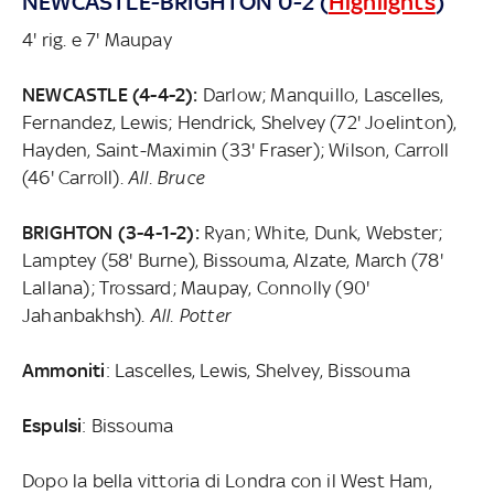
NEWCASTLE-BRIGHTON 0-2 (
Highlights
)
4' rig. e 7' Maupay
NEWCASTLE (4-4-2):
Darlow; Manquillo, Lascelles,
Fernandez, Lewis; Hendrick, Shelvey (72' Joelinton),
Hayden, Saint-Maximin (33' Fraser); Wilson, Carroll
(46' Carroll).
All. Bruce
BRIGHTON (3-4-1-2):
Ryan; White, Dunk, Webster;
Lamptey (58' Burne), Bissouma, Alzate, March (78'
Lallana); Trossard; Maupay, Connolly (90'
Jahanbakhsh).
All. Potter
Ammoniti
: Lascelles, Lewis, Shelvey, Bissouma
Espulsi
: Bissouma
Dopo la bella vittoria di Londra con il West Ham,