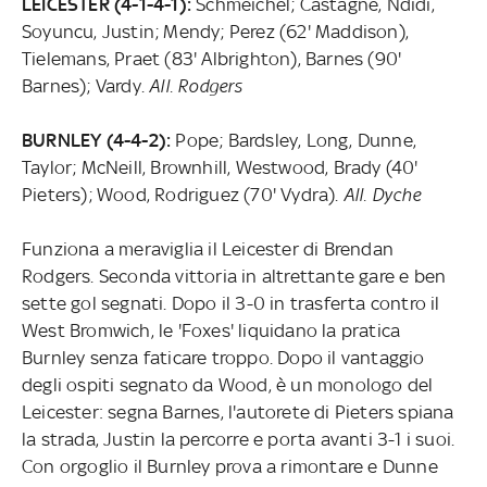
LEICESTER (4-1-4-1):
Schmeichel; Castagne, Ndidi,
Soyuncu, Justin; Mendy; Perez (62' Maddison),
Tielemans, Praet (83' Albrighton), Barnes (90'
Barnes); Vardy.
All. Rodgers
BURNLEY (4-4-2):
Pope; Bardsley, Long, Dunne,
Taylor; McNeill, Brownhill, Westwood, Brady (40'
Pieters); Wood, Rodriguez (70' Vydra).
All. Dyche
Funziona a meraviglia il Leicester di Brendan
Rodgers. Seconda vittoria in altrettante gare e ben
sette gol segnati. Dopo il 3-0 in trasferta contro il
West Bromwich, le 'Foxes' liquidano la pratica
Burnley senza faticare troppo. Dopo il vantaggio
degli ospiti segnato da Wood, è un monologo del
Leicester: segna Barnes, l'autorete di Pieters spiana
la strada, Justin la percorre e porta avanti 3-1 i suoi.
Con orgoglio il Burnley prova a rimontare e Dunne