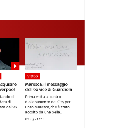
VIDEO
acquisire
Maresca, il messaggio
iverpool
dell'ex vice di Guardiola
utando di
Prima visita al centro
data di
d'allenamento del City per
ta dall'ex...
Enzo Maresca, che è stato
accolto da una bella...
02 lug - 17:13