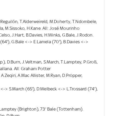
S.Reguilón, T.Alderweireld, M.Doherty, T.Ndombele,
a, M.Sissoko, H.Kane. All: José Mourinho
elso, J.Hart, B.Davies, H.Winks, G.Bale, J.Rodon.
64'), G.Bale <-> E.Lamela (70'), B.Davies <->
.), D.Burn, J.Veltman, S.March, T.Lamptey, P.Groß,
Lallana. All: Graham Potter
A.Zeqiri, A.Mac Allister, M.Ryan, D.Pröpper,
<-> S.March (65'), D.Welbeck <-> L.Trossard (74'),
 Lamptey (Brighton), 73' Bale (Tottenham).
ón, D.Burn