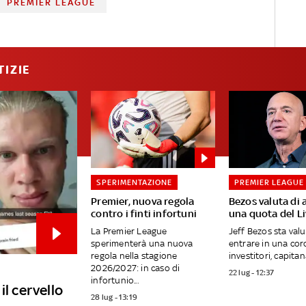
PREMIER LEAGUE
TIZIE
SPERIMENTAZIONE
PREMIER LEAGUE
Premier, nuova regola
Bezos valuta di 
contro i finti infortuni
una quota del L
La Premier League
Jeff Bezos sta val
sperimenterà una nuova
entrare in una cor
regola nella stagione
investitori, capitana
2026/2027: in caso di
22 lug - 12:37
infortunio...
il cervello
28 lug - 13:19