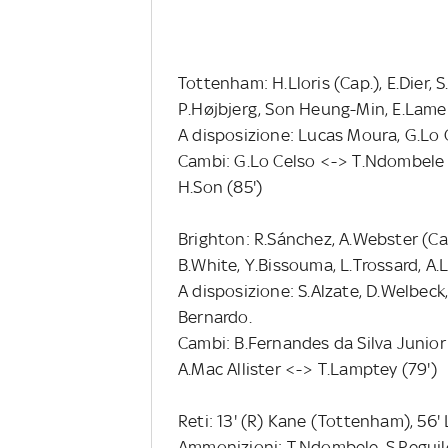
Tottenham: H.Lloris (Cap.), E.Dier, 
P.Højbjerg, Son Heung-Min, E.Lamel
A disposizione: Lucas Moura, G.Lo C
Cambi: G.Lo Celso <-> T.Ndombele (
H.Son (85')
Brighton: R.Sánchez, A.Webster (Cap
B.White, Y.Bissouma, L.Trossard, A.
A disposizione: S.Alzate, D.Welbeck, 
Bernardo.
Cambi: B.Fernandes da Silva Junior 
A.Mac Allister <-> T.Lamptey (79')
Reti: 13' (R) Kane (Tottenham), 56'
Ammonizioni: T.Ndombele, S.Reguil