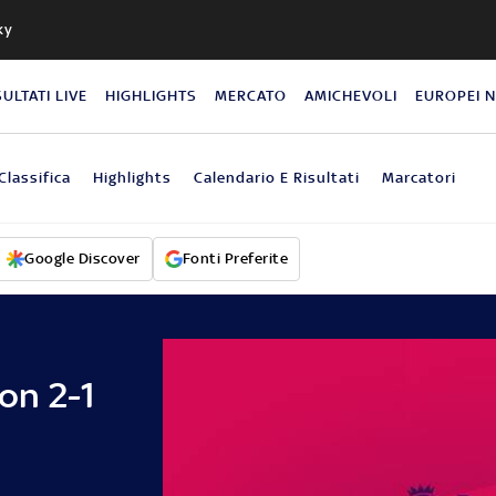
ky
SULTATI LIVE
HIGHLIGHTS
MERCATO
AMICHEVOLI
EUROPEI 
Classifica
Highlights
Calendario E Risultati
Marcatori
Google Discover
Fonti Preferite
on 2-1