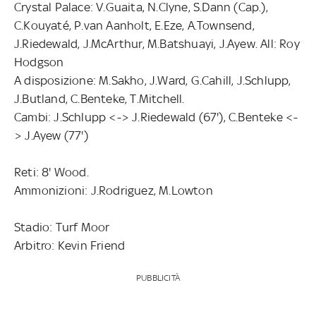
Crystal Palace: V.Guaita, N.Clyne, S.Dann (Cap.),
C.Kouyaté, P.van Aanholt, E.Eze, A.Townsend,
J.Riedewald, J.McArthur, M.Batshuayi, J.Ayew. All: Roy
Hodgson
A disposizione: M.Sakho, J.Ward, G.Cahill, J.Schlupp,
J.Butland, C.Benteke, T.Mitchell.
Cambi: J.Schlupp <-> J.Riedewald (67'), C.Benteke <-
> J.Ayew (77')
Reti: 8' Wood.
Ammonizioni: J.Rodriguez, M.Lowton
Stadio: Turf Moor
Arbitro: Kevin Friend
PUBBLICITÀ