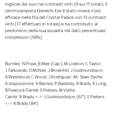
migliore dei suoi nei contrasti vinti (9 sui 17 totali). Il
centrocampista Eberechi Eze è stato invece il più
efficace nelle fila del Crystal Palace con 13 contrasti
vinti (17 effettuati in totale) e ha contribuito al
predominio della sua squadra nel dato percentuale
complessivo (58%).
Burnley: N.Pope, B.Mee (Cap.), M.Lowton, C.Taylor,
J.Tarkowski, D.McNeil, J.Brownhill, J.Gudmundsson,
A.Westwood, C.Wood, J.Rodriguez. All: Sean Dyche
A disposizione: A.Barnes, P.Bardsley, R.Brady, K.Long,
B.Peacock-Farrell, E.Pieters, M.Vydra.
Cambi: R.Brady <-> J.Gudmundsson (67'), E.Pieters
<-> R.Brady (84')