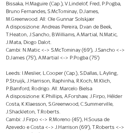
Bissaka, H.Maguire (Cap.), V.Lindelöf, Fred, P.Pogba,
Bruno Fernandes, S.McTominay, D.James,
M.Greenwood. All: Ole Gunnar Solskjær
A disposizione: Andreas Pereira, D.van de Beek,
T.Heaton, J.Sancho, B.Williams, A.Martial, N.Matic,
J.Mata, Diogo Dalot.
Cambi: N.Matic <-> S.McTominay (69'), J.Sancho <->
D.James (75'), A.Martial <-> P.Pogba (75')
Leeds: I.Meslier, L.Cooper (Cap.), S.Dallas, L.Ayling,
P.Struijk, J.Harrison, Raphinha, R.Koch, M.Klich,
P.Bamford, Rodrigo. All: Marcelo Bielsa
A disposizione: K.Phillips, A.Forshaw, J.Firpo, Hélder
Costa, K.Klaesson, S.Greenwood, C.Summerville,
J.Shackleton, T.Roberts.
Cambi: J.Firpo <-> R.Moreno (45'), H.Sousa de
Azevedo e Costa <-> J.Harrison (69'), T.Roberts <->