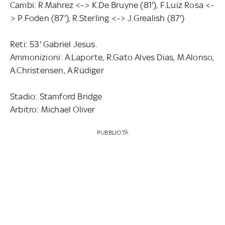
Cambi: R.Mahrez <-> K.De Bruyne (81'), F.Luiz Rosa <-
> P.Foden (87'), R.Sterling <-> J.Grealish (87')
Reti: 53' Gabriel Jesus.
Ammonizioni: A.Laporte, R.Gato Alves Dias, M.Alonso,
A.Christensen, A.Rüdiger
Stadio: Stamford Bridge
Arbitro: Michael Oliver
PUBBLICITÀ