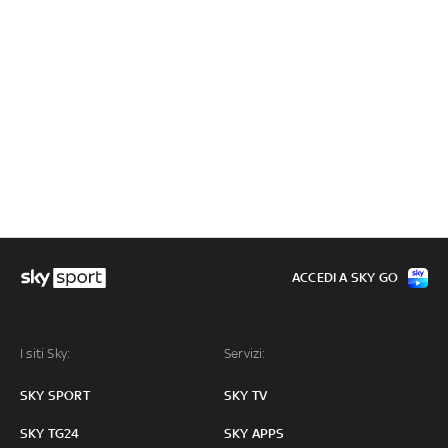
ACCEDI A SKY GO
I siti Sky:
Servizi:
SKY SPORT
SKY TV
SKY TG24
SKY APPS