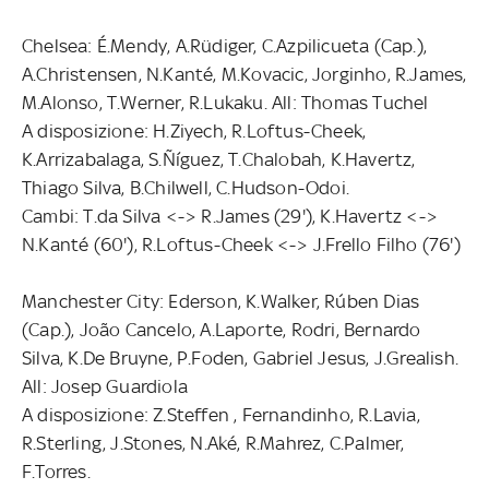
Chelsea: É.Mendy, A.Rüdiger, C.Azpilicueta (Cap.),
A.Christensen, N.Kanté, M.Kovacic, Jorginho, R.James,
M.Alonso, T.Werner, R.Lukaku. All: Thomas Tuchel
A disposizione: H.Ziyech, R.Loftus-Cheek,
K.Arrizabalaga, S.Ñíguez, T.Chalobah, K.Havertz,
Thiago Silva, B.Chilwell, C.Hudson-Odoi.
Cambi: T.da Silva <-> R.James (29'), K.Havertz <->
N.Kanté (60'), R.Loftus-Cheek <-> J.Frello Filho (76')
Manchester City: Ederson, K.Walker, Rúben Dias
(Cap.), João Cancelo, A.Laporte, Rodri, Bernardo
Silva, K.De Bruyne, P.Foden, Gabriel Jesus, J.Grealish.
All: Josep Guardiola
A disposizione: Z.Steffen , Fernandinho, R.Lavia,
R.Sterling, J.Stones, N.Aké, R.Mahrez, C.Palmer,
F.Torres.