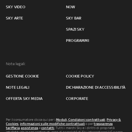
SKY VIDEO
NOW
SKY ARTE
SKY BAR
SPAZI SKY
PROGRAMMI
Note legali:
GESTIONE COOKIE
COOKIE POLICY
NOTE LEGALI
DICHIARAZIONE DI ACCESSIBILITÀ
OFFERTA SKY MEDIA
CORPORATE
Per il consumatore clicca qui per i
Moduli, Condizioni contrattuali
,
Privacy &
Cookies
,
informazioni sulle modifiche contrattuali
o per
trasparenza
tariffaria
,
assistenza
e
contatti
. Tutti i marchi Sky e i diritti di proprietà