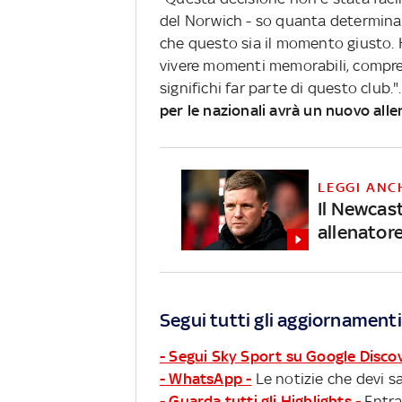
del Norwich - so quanta determinaz
che questo sia il momento giusto. 
vivere momenti memorabili, compre
significhi far parte di questo club.
per le nazionali avrà un nuovo all
LEGGI ANC
Il Newcast
allenator
Segui tutti gli aggiornamenti
- Segui Sky Sport su Google Disco
- WhatsApp -
Le notizie che devi sa
- Guarda tutti gli Highlights -
Entra