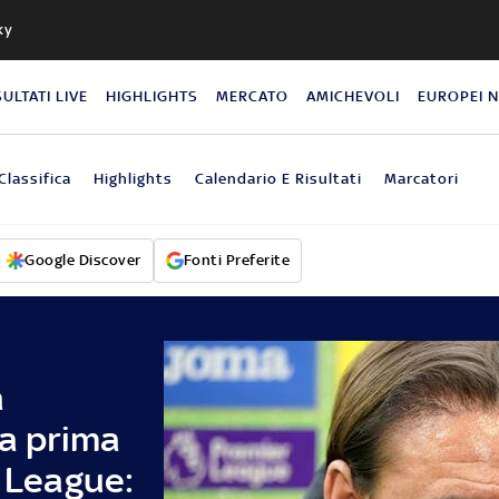
ky
SULTATI LIVE
HIGHLIGHTS
MERCATO
AMICHEVOLI
EUROPEI 
Classifica
Highlights
Calendario E Risultati
Marcatori
Google Discover
Fonti Preferite
a
la prima
r League: