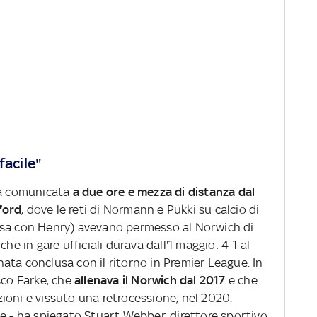
facile"
ta comunicata
a due ore e mezza di distanza dal
tford
, dove le reti di Normann e Pukki su calcio di
i casa con Henry) avevano permesso al Norwich di
he in gare ufficiali durava dall'1 maggio: 4-1 al
ata conclusa con il ritorno in Premier League. In
sco Farke, che
allenava il Norwich dal 2017
e che
ioni e vissuto una retrocessione, nel 2020.
e - ha spiegato Stuart Webber, direttore sportivo