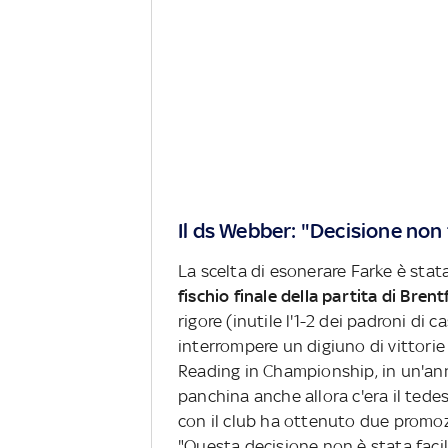
Il ds Webber: "Decisione non 
La scelta di esonerare Farke è sta
fischio finale della partita di Bren
rigore (inutile l'1-2 dei padroni d
interrompere un digiuno di vittorie c
Reading in Championship, in un'ann
panchina anche allora c'era il tede
con il club ha ottenuto due promoz
"Questa decisione non è stata facil