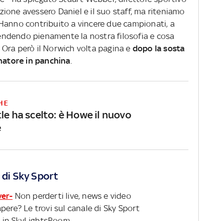
ione avessero Daniel e il suo staff, ma riteniamo
Hanno contribuito a vincere due campionati, a
ndendo pienamente la nostra filosofia e cosa
". Ora però il Norwich volta pagina e
dopo la sosta
enatore in panchina
.
HE
le ha scelto: è Howe il nuovo
e
 di Sky Sport
ver-
Non perderti live, news e video
pere? Le trovi sul canale di Sky Sport
 in SkyLightsRoom