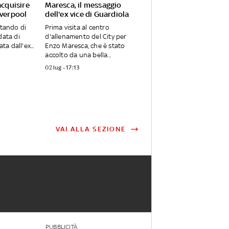
acquisire
Maresca, il messaggio
iverpool
dell'ex vice di Guardiola
utando di
Prima visita al centro
data di
d'allenamento del City per
ta dall'ex...
Enzo Maresca, che è stato
accolto da una bella...
02 lug - 17:13
VAI ALLA SEZIONE
PUBBLICITÀ