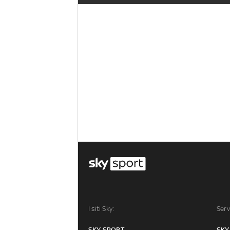
I siti Sky:
Serv
SKY SPORT
SKY