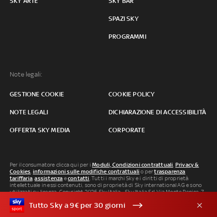
SKY ARTE
SKY BAR
SPAZI SKY
PROGRAMMI
Note legali:
GESTIONE COOKIE
COOKIE POLICY
NOTE LEGALI
DICHIARAZIONE DI ACCESSIBILITÀ
OFFERTA SKY MEDIA
CORPORATE
Per il consumatore clicca qui per i
Moduli, Condizioni contrattuali
,
Privacy &
Cookies
,
informazioni sulle modifiche contrattuali
o per
trasparenza
tariffaria
,
assistenza
e
contatti
. Tutti i marchi Sky e i diritti di proprietà
intellettuale in essi contenuti, sono di proprietà di Sky international AG e sono
utilizzati su licenza. Copyright 2026 Sky Italia - Sky Italia Srl Via Monte Penice, 7 -
20138 Milano P.IVA 04619241005. SkyTG24: ISSN 3035-1537 e SkySport: ISSN
Tutto Sky a 9€ per 30 giorni
3035-1545.
Segnalazione Abusi