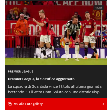
1/20
PREMIER LEAGUE
Premier League, la classifica aggiornata
La squadra di Guardiola vince il titolo all’ultima giornata
battendo 3-1 il West Ham. Saluta con una vittoria Klopp:
il Liverpool supera il Wolverhampton 2-0. Tottenham in
Europa League, salvo il Nottingham Forest: retrocede il
Vai alla Fotogallery
Luton. Ecco la classifica aggiornata GUARDA TUTTI GLI