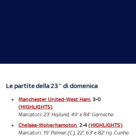
Le partite della 23^ di domenica
Manchester United-West Ham
,
3-0
(HIGHLIGHTS)
Marcatori
:
23' Hojlund, 49' e 84' Garnacho
Chelsea-Wolverhampton
2-4
(HIGHLIGHTS)
Marcatori:
19' Palmer (C), 22', 63' e 82' rig. Cunha