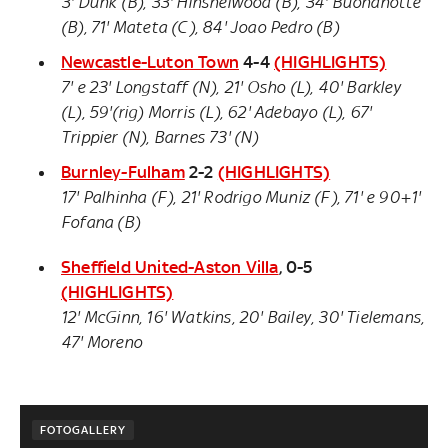
3' Dunk (B), 33' Hinshelwood (B), 34' Buonanotte
(B), 71' Mateta (C), 84' Joao Pedro (B)
Newcastle-Luton Town
4-4
(HIGHLIGHTS)
7' e 23' Longstaff (N), 21' Osho (L), 40' Barkley
(L), 59'(rig) Morris (L), 62' Adebayo (L), 67'
Trippier (N), Barnes 73' (N)
Burnley-Fulham
2-2
(HIGHLIGHTS)
17' Palhinha (F), 21' Rodrigo Muniz (F), 71' e 90+1'
Fofana (B)
Sheffield United-Aston Villa
, 0-5
(HIGHLIGHTS)
12' McGinn, 16' Watkins, 20' Bailey, 30' Tielemans,
47' Moreno
FOTOGALLERY