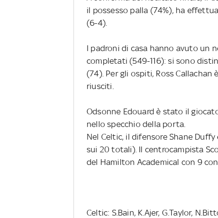
il possesso palla (74%), ha effettua
(6-4).
I padroni di casa hanno avuto un 
completati (549-116): si sono disti
(74). Per gli ospiti, Ross Callachan
riusciti.
Odsonne Edouard è stato il giocatore
nello specchio della porta.
Nel Celtic, il difensore Shane Duffy 
sui 20 totali). Il centrocampista Sc
del Hamilton Academical con 9 contra
Celtic: S.Bain, K.Ajer, G.Taylor, N.Bi