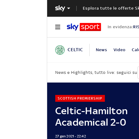
Esplora tutte le offerte S
In evidenza:
RI
CELTIC
News
Video
Cal
News e Highlights, tutto live: seguici su
SCOTTISH PREMIERSHIP
Celtic-Hamilton
Academical 2-0
27 gen 2021 - 22:42