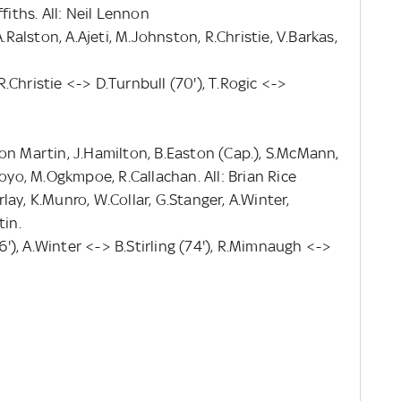
fiths. All: Neil Lennon
.Ralston, A.Ajeti, M.Johnston, R.Christie, V.Barkas,
 R.Christie <-> D.Turnbull (70'), T.Rogic <->
on Martin, J.Hamilton, B.Easton (Cap.), S.McMann,
Moyo, M.Ogkmpoe, R.Callachan. All: Brian Rice
ay, K.Munro, W.Collar, G.Stanger, A.Winter,
tin.
), A.Winter <-> B.Stirling (74'), R.Mimnaugh <->