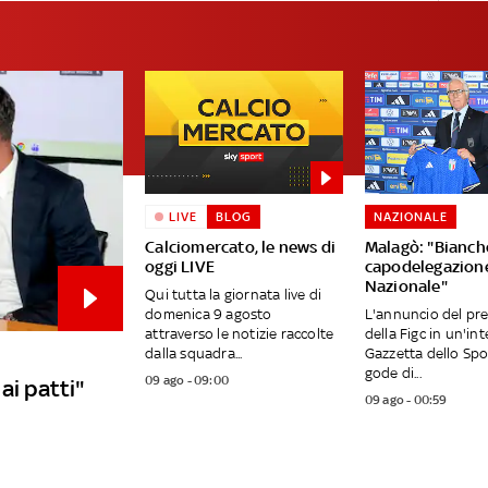
LIVE
BLOG
NAZIONALE
Calciomercato, le news di
Malagò: "Bianch
oggi LIVE
capodelegazion
Nazionale"
Qui tutta la giornata live di
domenica 9 agosto
L'annuncio del pr
attraverso le notizie raccolte
della Figc in un'int
dalla squadra...
Gazzetta dello Spo
gode di...
09 ago - 09:00
ai patti"
09 ago - 00:59