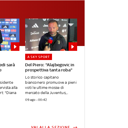
A SKY SPORT
edi sarà
Del Piero: "Alajbegovic in
e
prospettiva tanta roba"
Lo storico capitano
esidente
bianconero promuove a pieni
ervista alla
voti le ultime mosse di
rt: "Diana
mercato della Juventus,...
09 ago - 00:42
VAI ALLA SEZIONE