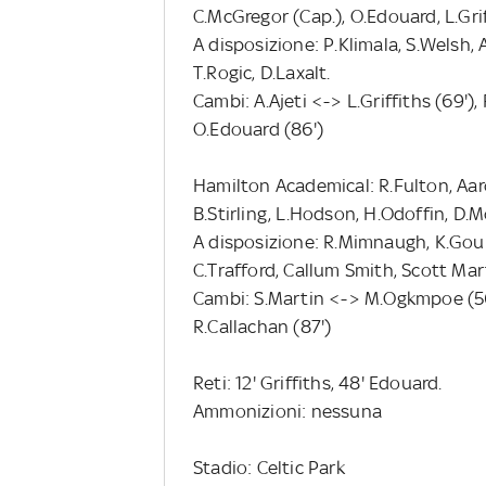
C.McGregor (Cap.), O.Edouard, L.Grif
A disposizione: P.Klimala, S.Welsh, A
T.Rogic, D.Laxalt.
Cambi: A.Ajeti <-> L.Griffiths (69'),
O.Edouard (86')
Hamilton Academical: R.Fulton, Aar
B.Stirling, L.Hodson, H.Odoffin, D.
A disposizione: R.Mimnaugh, K.Gourl
C.Trafford, Callum Smith, Scott Mar
Cambi: S.Martin <-> M.Ogkmpoe (56'
R.Callachan (87')
Reti: 12' Griffiths, 48' Edouard.
Ammonizioni: nessuna
Stadio: Celtic Park