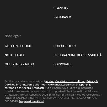
SPAZI SKY
PROGRAMMI
Note legali:
GESTIONE COOKIE
COOKIE POLICY
NOTE LEGALI
DICHIARAZIONE DI ACCESSIBILITÀ
OFFERTA SKY MEDIA
CORPORATE
Per il consumatore clicca qui per i
Moduli, Condizioni contrattuali
,
Privacy &
Cookies
,
informazioni sulle modifiche contrattuali
o per
trasparenza
tariffaria
,
assistenza
e
contatti
. Tutti i marchi Sky e i diritti di proprietà
intellettuale in essi contenuti, sono di proprietà di Sky international AG e sono
utilizzati su licenza. Copyright 2026 Sky Italia - Sky Italia Srl Via Monte Penice, 7 -
20138 Milano P.IVA 04619241005. SkyTG24: ISSN 3035-1537 e SkySport: ISSN
3035-1545.
Segnalazione Abusi