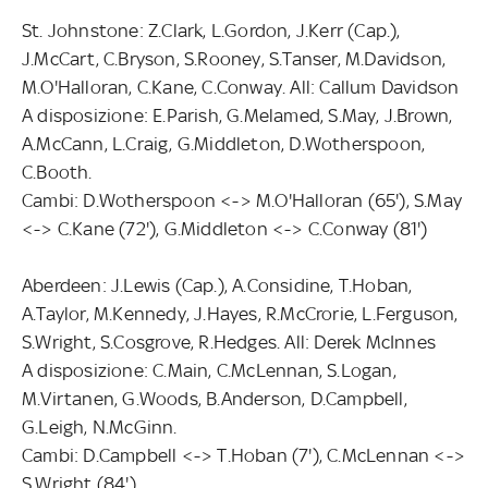
St. Johnstone: Z.Clark, L.Gordon, J.Kerr (Cap.),
J.McCart, C.Bryson, S.Rooney, S.Tanser, M.Davidson,
M.O'Halloran, C.Kane, C.Conway. All: Callum Davidson
A disposizione: E.Parish, G.Melamed, S.May, J.Brown,
A.McCann, L.Craig, G.Middleton, D.Wotherspoon,
C.Booth.
Cambi: D.Wotherspoon <-> M.O'Halloran (65'), S.May
<-> C.Kane (72'), G.Middleton <-> C.Conway (81')
Aberdeen: J.Lewis (Cap.), A.Considine, T.Hoban,
A.Taylor, M.Kennedy, J.Hayes, R.McCrorie, L.Ferguson,
S.Wright, S.Cosgrove, R.Hedges. All: Derek McInnes
A disposizione: C.Main, C.McLennan, S.Logan,
M.Virtanen, G.Woods, B.Anderson, D.Campbell,
G.Leigh, N.McGinn.
Cambi: D.Campbell <-> T.Hoban (7'), C.McLennan <->
S.Wright (84')