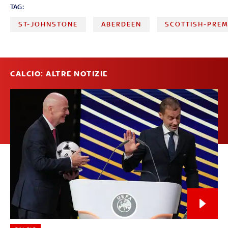
TAG:
ST-JOHNSTONE
ABERDEEN
SCOTTISH-PREM
CALCIO: ALTRE NOTIZIE