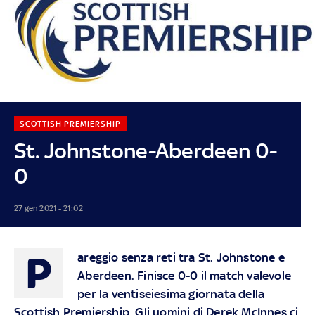
SCOTTISH PREMIERSHIP
St. Johnstone-Aberdeen 0-
0
27 gen 2021 - 21:02
P
areggio senza reti tra St. Johnstone e
Aberdeen. Finisce 0-0 il match valevole
per la ventiseiesima giornata della
Scottish Premiership. Gli uomini di Derek McInnes ci