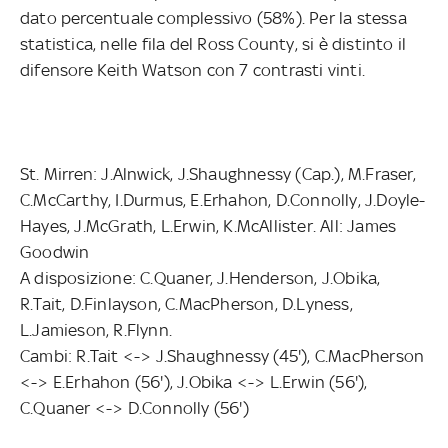
dato percentuale complessivo (58%). Per la stessa
statistica, nelle fila del Ross County, si è distinto il
difensore Keith Watson con 7 contrasti vinti.
St. Mirren: J.Alnwick, J.Shaughnessy (Cap.), M.Fraser,
C.McCarthy, I.Durmus, E.Erhahon, D.Connolly, J.Doyle-
Hayes, J.McGrath, L.Erwin, K.McAllister. All: James
Goodwin
A disposizione: C.Quaner, J.Henderson, J.Obika,
R.Tait, D.Finlayson, C.MacPherson, D.Lyness,
L.Jamieson, R.Flynn.
Cambi: R.Tait <-> J.Shaughnessy (45'), C.MacPherson
<-> E.Erhahon (56'), J.Obika <-> L.Erwin (56'),
C.Quaner <-> D.Connolly (56')