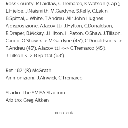
Ross County: R.Laidlaw, C.Tremarco, K.Watson (Cap.),
L.Hjelde, J.Naismith, M.Gardyne, S.Kelly, C.Lakin,
B.Spittal, J.White, T.Andreu. All: John Hughes
A disposizione: A.Iacovitti, J.Hylton, C.Donaldson,
R.Draper, B.Mckay, J.Hilton, H.Paton, O.Shaw, J.Tillson.
Cambi: O.Shaw <-> M.Gardyne (45'), C.Donaldson <->
T.Andreu (45'), A.Iacovitti <-> C.Tremarco (45'),
J.Tillson <-> B.Spittal (63')
Reti: 82' (R) McGrath.
Ammonizioni: J.Alnwick, C.Tremarco
Stadio: The SMISA Stadium
Arbitro: Greg Aitken
PUBBLICITÀ