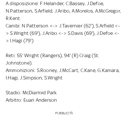
A disposizione: F.Helander, C.Bassey, J.Defoe,
N.Patterson, S.Arfield, J.Aribo, A.Morelos, A.McGregor,
R.Kent.
Cambi: N.Patterson <-> J.Tavernier (62'), S.Arfield <-
> S.Wright (69'), J.Aribo <-> S.Davis (69'), J.Defoe <-
> I.Hagi (79')
Reti: 55' Wright (Rangers), 94' (R) Craig (St.
Johnstone).
Ammonizioni: S.Rooney, J.McCart, C.Kane, G.Kamara,
I.Hagi, J.Simpson, S.Wright
Stadio: McDiarmid Park
Arbitro: Euan Anderson
PUBBLICITÀ