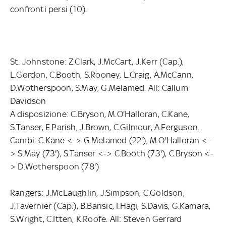
confronti persi (10).
St. Johnstone: Z.Clark, J.McCart, J.Kerr (Cap.),
L.Gordon, C.Booth, S.Rooney, L.Craig, A.McCann,
D.Wotherspoon, S.May, G.Melamed. All: Callum
Davidson
A disposizione: C.Bryson, M.O'Halloran, C.Kane,
S.Tanser, E.Parish, J.Brown, C.Gilmour, A.Ferguson.
Cambi: C.Kane <-> G.Melamed (22'), M.O'Halloran <-
> S.May (73'), S.Tanser <-> C.Booth (73'), C.Bryson <-
> D.Wotherspoon (78')
Rangers: J.McLaughlin, J.Simpson, C.Goldson,
J.Tavernier (Cap.), B.Barisic, I.Hagi, S.Davis, G.Kamara,
S.Wright, C.Itten, K.Roofe. All: Steven Gerrard