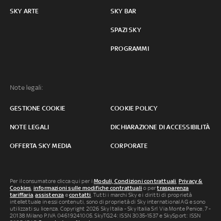
SKY ARTE
SKY BAR
SPAZI SKY
PROGRAMMI
Note legali:
GESTIONE COOKIE
COOKIE POLICY
NOTE LEGALI
DICHIARAZIONE DI ACCESSIBILITÀ
OFFERTA SKY MEDIA
CORPORATE
Per il consumatore clicca qui per i
Moduli, Condizioni contrattuali
,
Privacy &
Cookies
,
informazioni sulle modifiche contrattuali
o per
trasparenza
tariffaria
,
assistenza
e
contatti
. Tutti i marchi Sky e i diritti di proprietà
intellettuale in essi contenuti, sono di proprietà di Sky international AG e sono
utilizzati su licenza. Copyright 2026 Sky Italia - Sky Italia Srl Via Monte Penice, 7 -
20138 Milano P.IVA 04619241005. SkyTG24: ISSN 3035-1537 e SkySport: ISSN