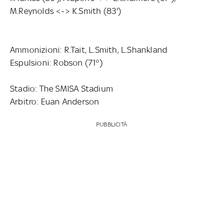
M.Reynolds <-> K.Smith (83')
Ammonizioni: R.Tait, L.Smith, L.Shankland
Espulsioni: Robson (71°)
Stadio: The SMISA Stadium
Arbitro: Euan Anderson
PUBBLICITÀ