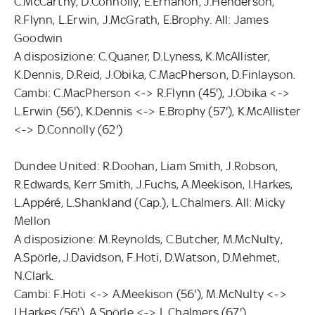
C.McCarthy, D.Connolly, E.Erhahon, J.Henderson,
R.Flynn, L.Erwin, J.McGrath, E.Brophy. All: James
Goodwin
A disposizione: C.Quaner, D.Lyness, K.McAllister,
K.Dennis, D.Reid, J.Obika, C.MacPherson, D.Finlayson.
Cambi: C.MacPherson <-> R.Flynn (45'), J.Obika <->
L.Erwin (56'), K.Dennis <-> E.Brophy (57'), K.McAllister
<-> D.Connolly (62')
Dundee United: R.Doohan, Liam Smith, J.Robson,
R.Edwards, Kerr Smith, J.Fuchs, A.Meekison, I.Harkes,
L.Appéré, L.Shankland (Cap.), L.Chalmers. All: Micky
Mellon
A disposizione: M.Reynolds, C.Butcher, M.McNulty,
A.Spörle, J.Davidson, F.Hoti, D.Watson, D.Mehmet,
N.Clark.
Cambi: F.Hoti <-> A.Meekison (56'), M.McNulty <->
I.Harkes (56'), A.Spörle <-> L.Chalmers (67'),