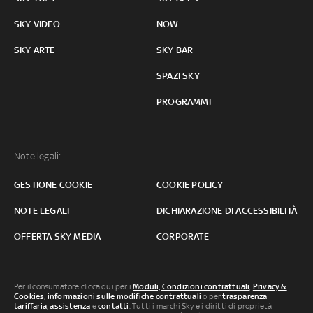
SKY VIDEO
NOW
SKY ARTE
SKY BAR
SPAZI SKY
PROGRAMMI
Note legali:
GESTIONE COOKIE
COOKIE POLICY
NOTE LEGALI
DICHIARAZIONE DI ACCESSIBILITÀ
OFFERTA SKY MEDIA
CORPORATE
Per il consumatore clicca qui per i
Moduli, Condizioni contrattuali
,
Privacy &
Cookies
,
informazioni sulle modifiche contrattuali
o per
trasparenza
tariffaria
,
assistenza
e
contatti
. Tutti i marchi Sky e i diritti di proprietà