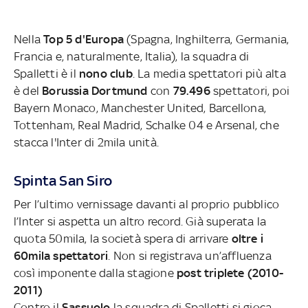
Nella
Top 5 d'Europa
(Spagna, Inghilterra, Germania,
Francia e, naturalmente, Italia), la squadra di
Spalletti è il
nono club
. La media spettatori più alta
è del
Borussia Dortmund
con
79.496
spettatori, poi
Bayern Monaco, Manchester United, Barcellona,
Tottenham, Real Madrid, Schalke 04 e Arsenal, che
stacca l'Inter di 2mila unità.
Spinta San Siro
Per l’ultimo vernissage davanti al proprio pubblico
l’Inter si aspetta un altro record. Già superata la
quota 50mila, la società spera di arrivare
oltre i
60mila spettatori
. Non si registrava un’affluenza
così imponente dalla stagione
post triplete (2010-
2011)
Contro il
Sassuolo
la squadra di Spalletti si gioca