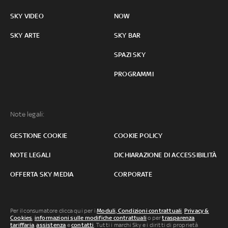
SKY VIDEO
NOW
SKY ARTE
SKY BAR
SPAZI SKY
PROGRAMMI
Note legali:
GESTIONE COOKIE
COOKIE POLICY
NOTE LEGALI
DICHIARAZIONE DI ACCESSIBILITÀ
OFFERTA SKY MEDIA
CORPORATE
Per il consumatore clicca qui per i
Moduli, Condizioni contrattuali
,
Privacy &
Cookies
,
informazioni sulle modifiche contrattuali
o per
trasparenza
tariffaria
,
assistenza
e
contatti
. Tutti i marchi Sky e i diritti di proprietà