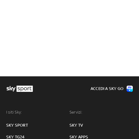
ACCEDI A SKY GO
I siti Sky:
Servizi:
SKY SPORT
SKY TV
SKY TG24
SKY APPS