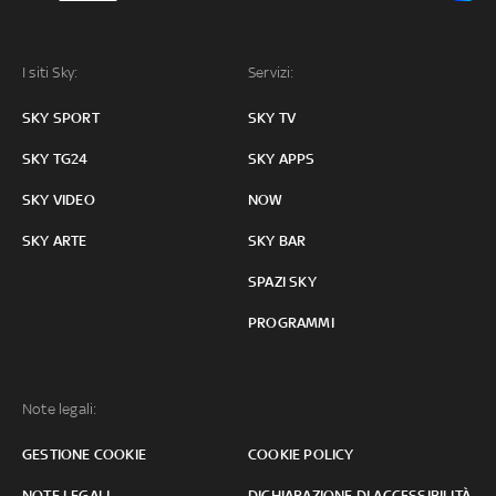
I siti Sky:
Servizi:
SKY SPORT
SKY TV
SKY TG24
SKY APPS
SKY VIDEO
NOW
SKY ARTE
SKY BAR
SPAZI SKY
PROGRAMMI
Note legali:
GESTIONE COOKIE
COOKIE POLICY
NOTE LEGALI
DICHIARAZIONE DI ACCESSIBILITÀ