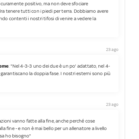
sicuramente positivo, ma non deve sfociare
dra tenere tutti con i piedi per terra. Dobbiamo avere
do contenti i nostri tifosi di venire a vedere la
23 ago
ieme
: "Nel 4-3-3 uno dei due è un po' adattato, nel 4-
garantiscano la doppia fase. I nostri esterni sono più
23 ago
azioni vanno fatte alla fine, anche perché cose
 fine - e non è mai bello per un allenatore a livello
osa ho bisogno"