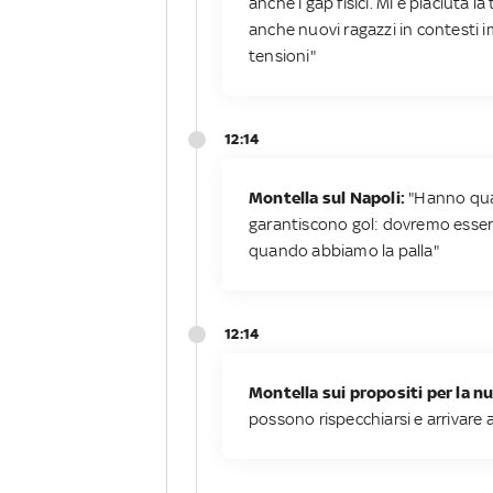
anche i gap fisici. Mi è piaciut
anche nuovi ragazzi in contesti i
tensioni"
12:14
Montella sul Napoli:
"Hanno quan
garantiscono gol: dovremo essere 
quando abbiamo la palla"
12:14
Montella sui propositi per la n
possono rispecchiarsi e arrivare al