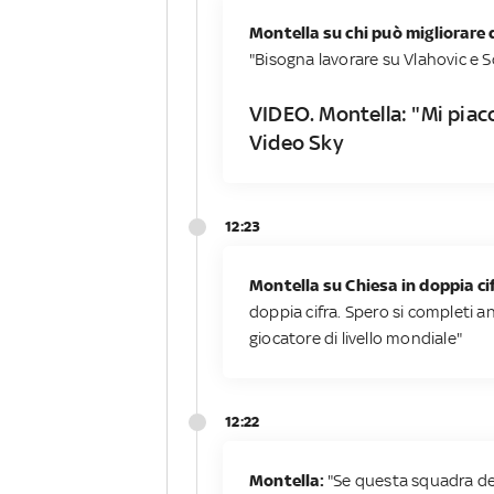
Montella su chi può migliorare d
"Bisogna lavorare su Vlahovic e So
VIDEO. Montella: "Mi piac
Video Sky
12:23
Montella su Chiesa in doppia ci
doppia cifra. Spero si completi a
giocatore di livello mondiale"
12:22
Montella:
"Se questa squadra dev