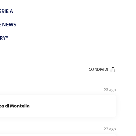
ERIE A
ME NEWS
RY"
CONDIVIDI
23 ago
pa di Montella
23 ago