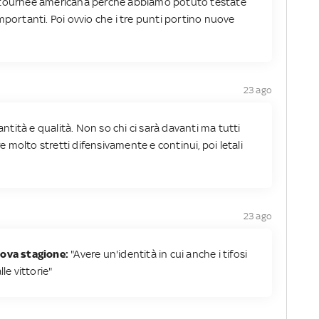
a la tournée americana perché abbiamo potuto testate
mportanti. Poi ovvio che i tre punti portino nuove
23 ago
tità e qualità. Non so chi ci sarà davanti ma tutti
molto stretti difensivamente e continui, poi letali
23 ago
uova stagione:
"Avere un'identità in cui anche i tifosi
le vittorie"