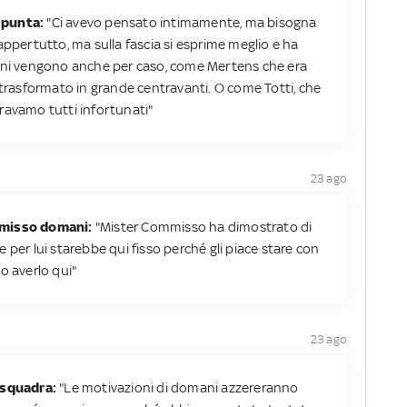
 punta:
"Ci avevo pensato intimamente, ma bisogna
appertutto, ma sulla fascia si esprime meglio e ha
uizioni vengono anche per caso, come Mertens che era
 trasformato in grande centravanti. O come Totti, che
ravamo tutti infortunati"
23 ago
mmisso domani:
"Mister Commisso ha dimostrato di
 per lui starebbe qui fisso perché gli piace stare con
o averlo qui"
23 ago
 squadra:
"Le motivazioni di domani azzereranno