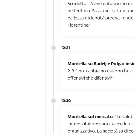
Scudetto... Avere entusiasmo è 
nell'euforia. Sta a me e alla squa
bellezza e identità precisa, renden
Fiorentina"
12:21
Montella su Badelj e Pulgar ins
2-3-1 non abbiamo esterni che ci 
offensivi che difensivi"
12:20
Montella sul mercato:
"Le valut
impensabili possono succedere alla
organizzativo. La società sa di c