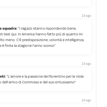
23 ago
la squadra:
"I ragazzi stanno rispondendo bene,
 test qui. In America hanno fatto più di quanto mi
olto meno. C'è predisposizione, volontà e intelligenza,
 è finita la stagione l'anno scorso"
23 ago
nti:
"L'amore e la passione del fiorentino per la Viola
 dell'arrivo di Commisso e del suo entusiasmo"
23 ago