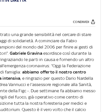
I IN DIRETTA
CONDIVIDI
trato una grande sensibilità nel cercare di stare
saggi di solidarietà. A cominciare da Fabio
campioni del mondo del 2006 per finire ai gesti di
ori”.
Gabriele Gravina
esordisce così durante la
ingraziando le parti in causa e fornendo un altro
ll’emergenza coronavirus: “Oggi la Federazione
di famiglia:
abbiamo offerto il nostro centro
a intensiva
, e ringrazio per questo Dario Nardella
drea Vannucci e l’assessore regionale alla Sanità,
dente della Figc -. Due settimane fa abbiamo messo
igili del fuoco, già operativo come centro di
zione tutta la nostra foresteria per medici e
Auditorium. Questo è il vero volto che il calcio