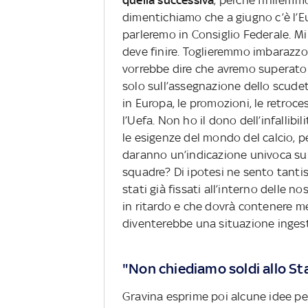
quella successiva
, perché finirem
dimentichiamo che a giugno c’è l’E
parleremo in Consiglio Federale. Mi 
deve finire. Toglieremmo imbarazzo
vorrebbe dire che avremo superato qu
solo sull’assegnazione dello scudet
in Europa, le promozioni, le retroce
l’Uefa. Non ho il dono dell’infallibi
le esigenze del mondo del calcio, p
daranno un’indicazione univoca su 
squadre? Di ipotesi ne sento tanti
stati già fissati all’interno delle 
in ritardo e che dovrà contenere me
diventerebbe una situazione ingesti
"Non chiediamo soldi allo St
Gravina esprime poi alcune idee per f