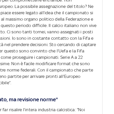
mo per comprometterle entrambe: non
uropeo. La possibile assegnazione del titolo? Ne
piace essere legato all’idea che il campionato si
 al massimo organo politico della Federazione e
esto periodo difficile. Il calcio italiano non vive
to. Ci sono tanti tornei, vanno assegnati i posti
ssioni. Io sono in costante contatto con la Fifa e
lità nel prendere decisioni. Sto cercando di captare
er questo sono convinto che l’Uefa e la Fifa
come proseguire i campionati. Serie A a 22
ssime. Non è facile modificare format che sono
nostre norme federali. Con il campionato che parte
no partite per arrivare pronti all’Europeo
bile”.
ato, ma revisione norme"
ar risalire l’intera industria calcistica: “Noi