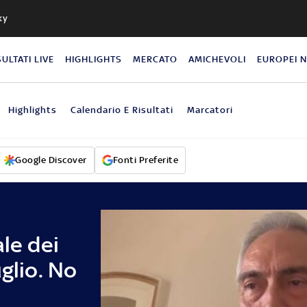
ky
SULTATI LIVE
HIGHLIGHTS
MERCATO
AMICHEVOLI
EUROPEI 
Highlights
Calendario E Risultati
Marcatori
Google Discover
Fonti Preferite
ale dei
glio. No