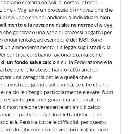
bbiamo cercarla da soli, al nostro interno –
zione -. Vogliamo un processo di innovazione che
ri di sviluppo che noi andiamo a individuare.
Non
nellimento e la revisione di alcune norme
che oggi
e che generano una serie di processi negativi per
ge fondamentale, ad esempio, è del 1981. Sono
di un ammodernamento. La legge sugli stadi o la
 dei punti su cui stiamo ragionando, ma ce ne
e di un fondo salva calcio
a cui la Federazione e la
artecipare, e lo stesso hanno fatto anche i
ppare una categoria ostile a quella che è
nno mostrato grande solidarietà. Le cifre che ho
del calcio le ritengo particolarmente elevate, fuori
cro cessante, poi, emergono una serie di altre
i dimostrare che veramente amiamo il calcio.
nati, a partire da quello dilettantistico che
società. Penso a tutte le difficoltà, per questo
 tanti luoghi comuni che vedono il calcio come