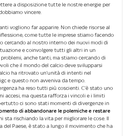
ttere a disposizione tutte le nostre energie per
 dobbiamo vincere.
 tanti vogliono far apparire. Non chiede risorse al
iflessione, come tutte le imprese stiamo facendo
mo cercando al nostro interno dei nuovi modi di
tuazione e coinvolgere tutti gli altri in un
problemi, anche tanti, ma stiamo cercando di
evoli che il mondo del calcio deve svilupparsi
lcio ha ritrovato un’unità di intenti nel
 Figc e questo non avveniva da tempo.
genza ha reso tutti più coscienti. C’è stato uno
 accesi, ma questa rafforza i vincoli e i limiti
ppertutto ci sono stati momenti di divergenze in
momento di abbandonare le polemiche e restare
i sta rischiando la vita per migliorare le cose. Il
ia del Paese, è stato a lungo il movimento che ha