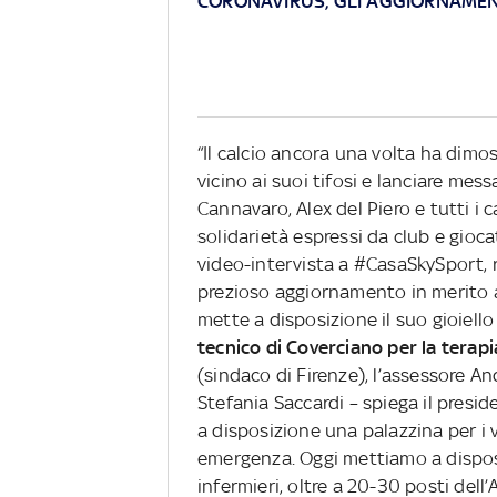
CORONAVIRUS, GLI AGGIORNAMENT
“Il calcio ancora una volta ha dimos
vicino ai suoi tifosi e lanciare mes
Cannavaro, Alex del Piero e tutti i 
solidarietà espressi da club e giocat
video-intervista a #CasaSkySport, r
prezioso aggiornamento in merito a
mette a disposizione il suo gioiello 
tecnico di Coverciano per la terapi
(sindaco di Firenze), l’assessore An
Stefania Saccardi – spiega il presi
a disposizione una palazzina per i v
emergenza. Oggi mettiamo a disposi
infermieri, oltre a 20-30 posti dell’