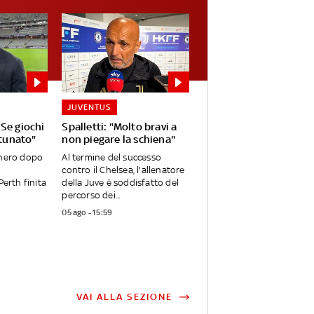
JUVENTUS
Se giochi
Spalletti: "Molto bravi a
rtunato"
non piegare la schiena"
onero dopo
Al termine del successo
contro il Chelsea, l'allenatore
Perth finita
della Juve è soddisfatto del
percorso dei...
05 ago - 15:59
VAI ALLA SEZIONE