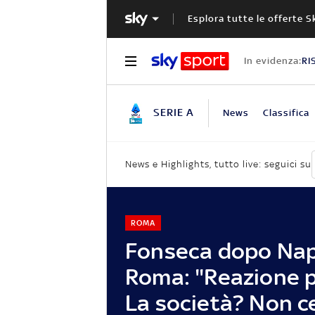
Esplora tutte le offerte S
In evidenza:
RI
SERIE A
News
Classifica
News e Highlights, tutto live: seguici su
ROMA
Fonseca dopo Nap
Roma: "Reazione p
La società? Non c