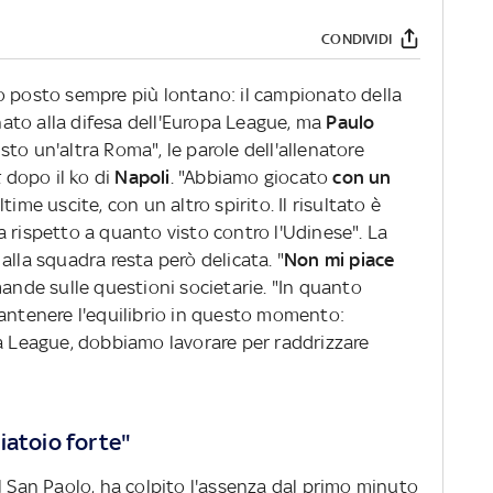
CONDIVIDI
o posto sempre più lontano: il campionato della
ato alla difesa dell'Europa League, ma
Paulo
to un'altra Roma", le parole dell'allenatore
t
dopo il ko di
Napoli
. "Abbiamo giocato
con un
ltime uscite, con un altro spirito. Il risultato è
 rispetto a quanto visto contro l'Udinese". La
alla squadra resta però delicata. "
Non mi piace
mande sulle questioni societarie. "In quanto
mantenere l'equilibrio in questo momento:
pa League, dobbiamo lavorare per raddrizzare
iatoio forte"
l San Paolo, ha colpito l'assenza dal primo minuto