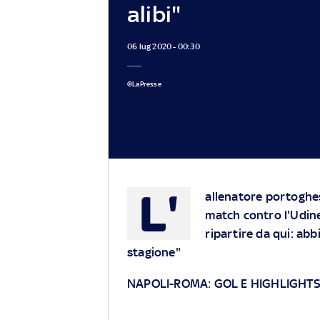
alibi"
06 lug 2020 - 00:30
©LaPresse
L'
allenatore portoghes
match contro l'Udin
ripartire da qui: ab
stagione"
NAPOLI-ROMA: GOL E HIGHLIGHT