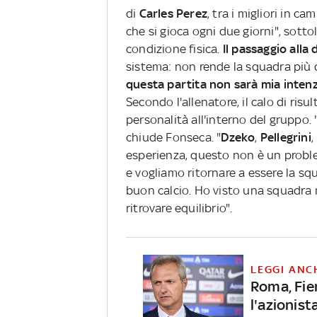
di
Carles Perez
, tra i migliori in 
che si gioca ogni due giorni", sotto
condizione fisica.
Il passaggio alla 
sistema: non rende la squadra più 
questa partita non sarà mia inten
Secondo l'allenatore, il calo di ri
personalità all'interno del gruppo.
chiude Fonseca. "
Dzeko
,
Pellegrini
,
esperienza, questo non è un probl
e vogliamo ritornare a essere la sq
buon calcio. Ho visto una squadra 
ritrovare equilibrio".
LEGGI ANC
Roma, Fien
l'azionist