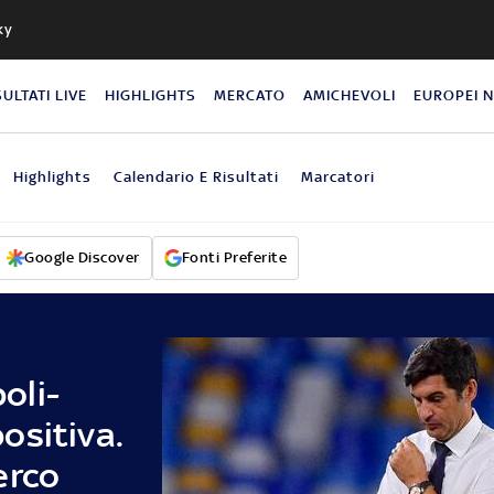
ky
SULTATI LIVE
HIGHLIGHTS
MERCATO
AMICHEVOLI
EUROPEI 
Highlights
Calendario E Risultati
Marcatori
Google Discover
Fonti Preferite
oli-
ositiva.
erco