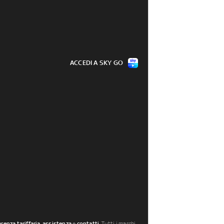
ACCEDI A SKY GO
renza tariffaria
,
assistenza
e
contatti
. Tutti i marchi