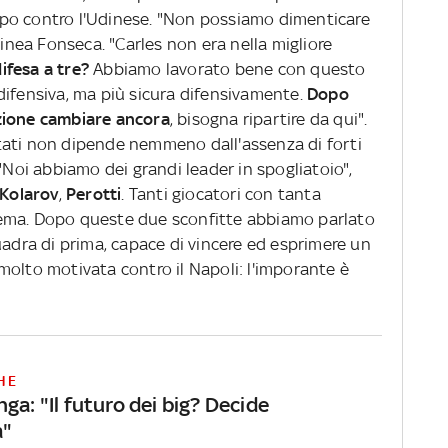
campo contro l'Udinese. "Non possiamo dimenticare
linea Fonseca. "Carles non era nella migliore
difesa a tre?
Abbiamo lavorato bene con questo
difensiva, ma più sicura difensivamente.
Dopo
zione cambiare ancora
, bisogna ripartire da qui".
sultati non dipende nemmeno dall'assenza di forti
 "Noi abbiamo dei grandi leader in spogliatoio",
Kolarov
,
Perotti
. Tanti giocatori con tanta
ema. Dopo queste due sconfitte abbiamo parlato
uadra di prima, capace di vincere ed esprimere un
molto motivata contro il Napoli: l'imporante è
HE
ga: "Il futuro dei big? Decide
a"