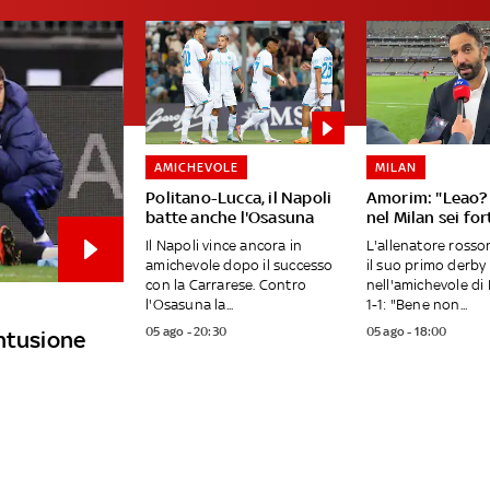
AMICHEVOLE
MILAN
Politano-Lucca, il Napoli
Amorim: "Leao? 
batte anche l'Osasuna
nel Milan sei fo
Il Napoli vince ancora in
L'allenatore ross
amichevole dopo il successo
il suo primo derby
con la Carrarese. Contro
nell'amichevole di 
l'Osasuna la...
1-1: "Bene non...
05 ago - 20:30
05 ago - 18:00
ontusione