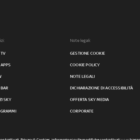
izi:
Note legali:
 TV
GESTIONE COOKIE
 APPS
COOKIE POLICY
W
NOTE LEGALI
 BAR
DICHIARAZIONE DI ACCESSIBILITÀ
ZI SKY
OFFERTA SKY MEDIA
GRAMMI
CORPORATE
contrattuali
,
Privacy & Cookies
,
informazioni sulle modifiche contrattuali
o per
traspa