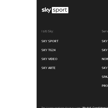
I siti Sky:
Serv
SKY SPORT
SKY
SKY TG24
SKY
SKY VIDEO
NO
SKY ARTE
SKY
SPA
PRO
Per il consumatore clicca qui per i
Moduli, Condizioni 