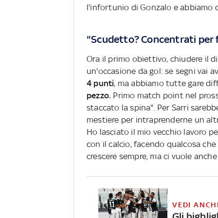
l'infortunio di Gonzalo e abbiamo d
"Scudetto? Concentrati per f
Ora il primo obiettivo, chiudere il
un'occasione da gol: se segni vai av
4 punti
, ma abbiamo tutte gare diffic
pezzo.
Primo match point nel prossi
staccato la spina". Per Sarri sarebb
mestiere per intraprenderne un altro
Ho lasciato il mio vecchio lavoro pe
con il calcio, facendo qualcosa che
crescere sempre, ma ci vuole anche 
VEDI ANCH
Gli highli