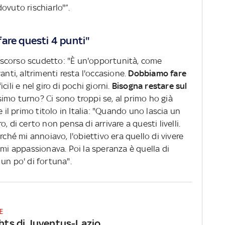
ovuto rischiarlo"”.
are questi 4 punti"
 discorso scudetto: "È un'opportunità, come
anti, altrimenti resta l'occasione.
Dobbiamo fare
ili e nel giro di pochi giorni.
Bisogna restare sul
mo turno? Ci sono troppi se, al primo ho già
e il primo titolo in Italia: "Quando uno lascia un
, di certo non pensa di arrivare a questi livelli.
rché mi annoiavo, l'obiettivo era quello di vivere
 mi appassionava. Poi la speranza è quella di
un po' di fortuna".
E
ghts di Juventus-Lazio