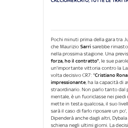
CALCIOMERCATO, TUTTE LE TRATTA
Pochi minuti prima della gara tra 
che Maurizio
Sarri
sarebbe rimasto
nella prossima stagione. Una previ
forza, ho il contratto"
, le sue paro
un'importante vittoria contro la La
volta decisivo CR7: "
Cristiano Rona
impressionante
, ha la capacità di 
straordinario. Non parlo tanto dal 
mentale, è un fuoriclasse nei piedi
mette in testa qualcosa, il suo live
sarà il caso di farlo riposare un po
Dipenderà anche dagli altri, Dybal
schiena negli ultimi giorni. La decis