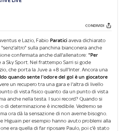
TIVE LIVE
CONDIVIDI
Juventus e Lazio, Fabio
Paratici
aveva dichiarato
 "senz'altro" sulla panchina bianconera anche
sione confermata anche dall'allenatore:
"Per
le a Sky Sport. Nel frattempo Sarri si gode
zio, che porta la Juve a +8 sull'Inter. Ancora una
ldo quando sente l'odore del gol è un giocatore
avere un recupero tra una gara e l'altra di livello
punto di vista fisico quanto da un punto di vista
 ma anche nella testa. I suoi record? Quando si
llo di determinazione è incredibile. Vedremo se
', ma ora dà la sensazione di non averne bisogno.
a e Higuain per esempio hanno avuto problemi alla
ione era quella di far riposare Paulo, poi c'è stato