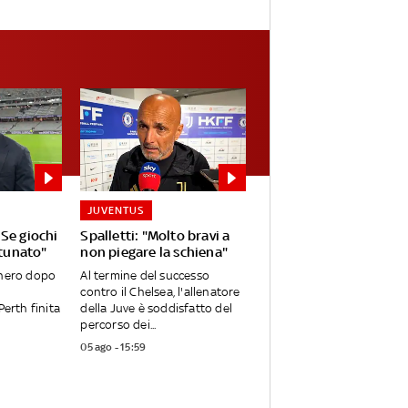
JUVENTUS
Se giochi
Spalletti: "Molto bravi a
rtunato"
non piegare la schiena"
onero dopo
Al termine del successo
contro il Chelsea, l'allenatore
Perth finita
della Juve è soddisfatto del
percorso dei...
05 ago - 15:59