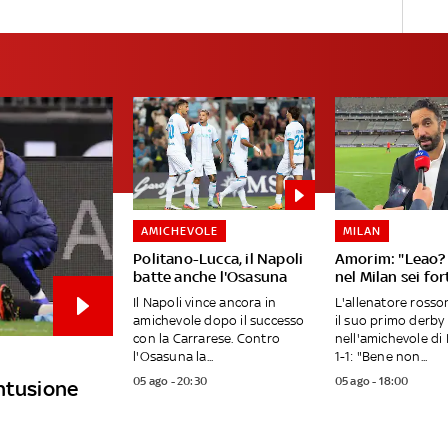
AMICHEVOLE
MILAN
Politano-Lucca, il Napoli
Amorim: "Leao? 
batte anche l'Osasuna
nel Milan sei fo
Il Napoli vince ancora in
L'allenatore ross
amichevole dopo il successo
il suo primo derby
con la Carrarese. Contro
nell'amichevole di 
l'Osasuna la...
1-1: "Bene non...
05 ago - 20:30
05 ago - 18:00
ontusione