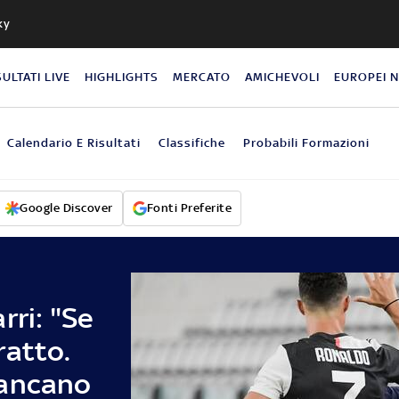
ky
SULTATI LIVE
HIGHLIGHTS
MERCATO
AMICHEVOLI
EUROPEI 
Calendario E Risultati
Classifiche
Probabili Formazioni
Google Discover
Fonti Preferite
rri: "Se
ratto.
mancano