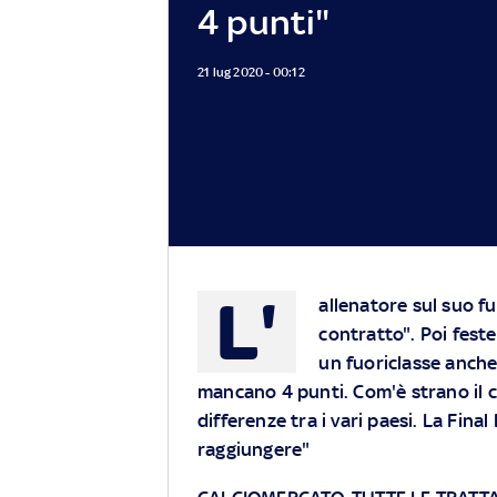
4 punti"
21 lug 2020 - 00:12
L'
allenatore sul suo fu
contratto". Poi feste
un fuoriclasse anche
mancano 4 punti. Com'è strano il 
differenze tra i vari paesi. La Fin
raggiungere"