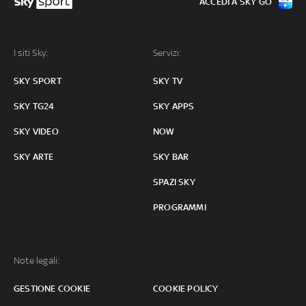
ACCEDI A SKY GO
I siti Sky:
Servizi:
SKY SPORT
SKY TV
SKY TG24
SKY APPS
SKY VIDEO
NOW
SKY ARTE
SKY BAR
SPAZI SKY
PROGRAMMI
Note legali:
GESTIONE COOKIE
COOKIE POLICY