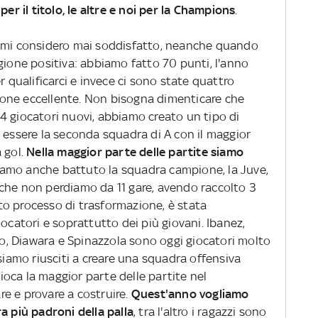
er il titolo, le altre e noi per la Champions
.
n mi considero mai soddisfatto, neanche quando
gione positiva: abbiamo fatto 70 punti, l'anno
r qualificarci e invece ci sono state quattro
one eccellente. Non bisogna dimenticare che
4 giocatori nuovi, abbiamo creato un tipo di
 essere la seconda squadra di A con il maggior
 gol.
Nella maggior parte delle partite siamo
iamo anche battuto la squadra campione, la Juve,
che non perdiamo da 11 gare, avendo raccolto 3
esto processo di trasformazione, è stata
iocatori e soprattutto dei più giovani. Ibanez,
olo, Diawara e Spinazzola sono oggi giocatori molto
 siamo riusciti a creare una squadra offensiva
oca la maggior parte delle partite nel
e e provare a costruire.
Quest'anno vogliamo
a più padroni della palla
, tra l'altro i ragazzi sono