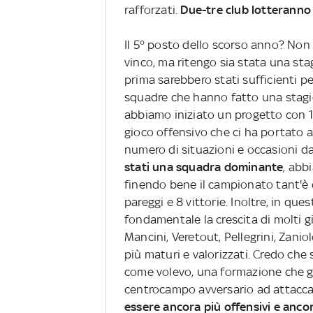
rafforzati.
Due-tre club lotteranno p
Il 5° posto dello scorso anno? No
vinco, ma ritengo sia stata una sta
prima sarebbero stati sufficienti pe
squadre che hanno fatto una stagi
abbiamo iniziato un progetto con 1
gioco offensivo che ci ha portato a
numero di situazioni e occasioni da
stati una squadra dominante
, abb
finendo bene il campionato tant'è 
pareggi e 8 vittorie. Inoltre, in qu
fondamentale la crescita di molti g
Mancini, Veretout, Pellegrini, Zani
più maturi e valorizzati. Credo che
come volevo, una formazione che gi
centrocampo avversario ad attaccar
essere ancora più offensivi e ancor