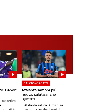
CALCIOMERCATO
 col Depor:
Atalanta sempre più
nuova: saluta anche
Djimsiti
e Deportivo
a
L'Atalanta saluta Djimsiti, se
uadre di A
ne va un altro degli eroi di