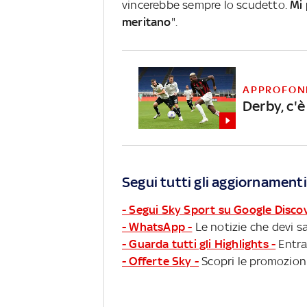
vincerebbe sempre lo scudetto.
Mi 
meritano
".
APPROFON
Derby, c'è
Segui tutti gli aggiornamenti
- Segui Sky Sport su Google Disco
- WhatsApp -
Le notizie che devi sa
- Guarda tutti gli Highlights -
Entra
- Offerte Sky -
Scopri le promozioni