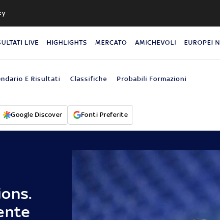
ky
SULTATI LIVE
HIGHLIGHTS
MERCATO
AMICHEVOLI
EUROPEI 
endario E Risultati
Classifiche
Probabili Formazioni
Google Discover
Fonti Preferite
ions.
ente