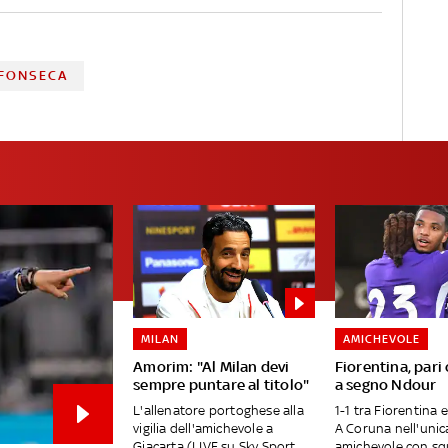
 FONSECA
MILAN
AMICHEVOLE
Amorim: "Al Milan devi
Fiorentina, pari
sempre puntare al titolo"
a segno Ndour
L'allenatore portoghese alla
1-1 tra Fiorentina 
vigilia dell'amichevole a
A Coruna nell'unic
Giacarta (LIVE su Sky Sport
amichevole con sq