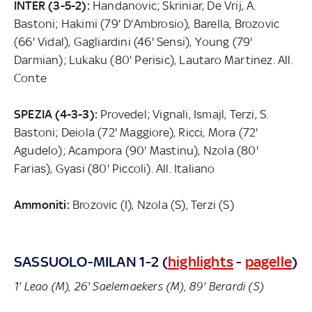
INTER (3-5-2):
Handanovic; Skriniar, De Vrij, A.
Bastoni; Hakimi (79' D'Ambrosio), Barella, Brozovic
(66' Vidal), Gagliardini (46' Sensi), Young (79'
Darmian); Lukaku (80' Perisic), Lautaro Martinez. All.
Conte
SPEZIA (4-3-3):
Provedel; Vignali, Ismajl, Terzi, S.
Bastoni; Deiola (72' Maggiore), Ricci, Mora (72'
Agudelo); Acampora (90' Mastinu), Nzola (80'
Farias), Gyasi (80' Piccoli). All. Italiano
Ammoniti:
Brozovic (I), Nzola (S), Terzi (S)
SASSUOLO-MILAN 1-2 (
highlights
-
pagelle
)
1' Leao (M), 26' Saelemaekers (M), 89' Berardi (S)