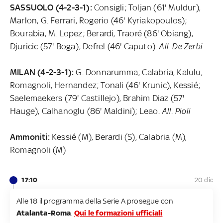
SASSUOLO (4-2-3-1):
Consigli; Toljan (61' Muldur),
Marlon, G. Ferrari, Rogerio (46' Kyriakopoulos);
Bourabia, M. Lopez; Berardi, Traoré (86' Obiang),
Djuricic (57' Boga); Defrel (46' Caputo).
All. De Zerbi
MILAN (4-2-3-1):
G. Donnarumma; Calabria, Kalulu,
Romagnoli, Hernandez; Tonali (46' Krunic), Kessié;
Saelemaekers (79' Castillejo), Brahim Diaz (57'
Hauge), Calhanoglu (86' Maldini); Leao.
All. Pioli
Ammoniti:
Kessié (M), Berardi (S), Calabria (M),
Romagnoli (M)
17:10
20 dic
Alle 18 il programma della Serie A prosegue con
Atalanta-Roma
.
Qui le formazioni ufficiali