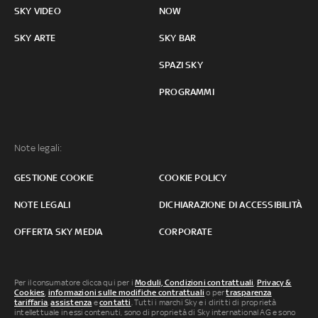
SKY VIDEO
NOW
SKY ARTE
SKY BAR
SPAZI SKY
PROGRAMMI
Note legali:
GESTIONE COOKIE
COOKIE POLICY
NOTE LEGALI
DICHIARAZIONE DI ACCESSIBILITÀ
OFFERTA SKY MEDIA
CORPORATE
Per il consumatore clicca qui per i
Moduli, Condizioni contrattuali
,
Privacy &
Cookies
,
informazioni sulle modifiche contrattuali
o per
trasparenza
tariffaria
,
assistenza
e
contatti
. Tutti i marchi Sky e i diritti di proprietà
intellettuale in essi contenuti, sono di proprietà di Sky international AG e sono