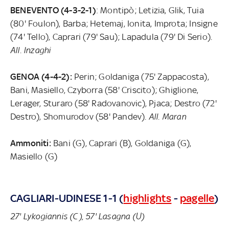
BENEVENTO (4-3-2-1)
: Montipò; Letizia, Glik, Tuia
(80' Foulon), Barba; Hetemaj, Ionita, Improta; Insigne
(74' Tello), Caprari (79' Sau); Lapadula (79' Di Serio).
All. Inzaghi
GENOA (4-4-2):
Perin; Goldaniga (75' Zappacosta),
Bani, Masiello, Czyborra (58' Criscito); Ghiglione,
Lerager, Sturaro (58' Radovanovic), Pjaca; Destro (72'
Destro), Shomurodov (58' Pandev).
All. Maran
Ammoniti:
Bani (G), Caprari (B), Goldaniga (G),
Masiello (G)
CAGLIARI-UDINESE 1-1 (
highlights
-
pagelle
)
27' Lykogiannis (C), 57' Lasagna (U)