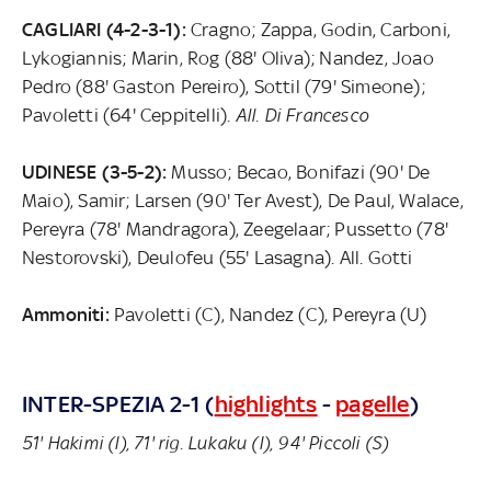
CAGLIARI (4-2-3-1):
Cragno; Zappa, Godin, Carboni,
Lykogiannis; Marin, Rog (88' Oliva); Nandez, Joao
Pedro (88' Gaston Pereiro), Sottil (79' Simeone);
Pavoletti (64' Ceppitelli).
All. Di Francesco
UDINESE (3-5-2):
Musso; Becao, Bonifazi (90' De
Maio), Samir; Larsen (90' Ter Avest), De Paul, Walace,
Pereyra (78' Mandragora), Zeegelaar; Pussetto (78'
Nestorovski), Deulofeu (55' Lasagna). All. Gotti
Ammoniti:
Pavoletti (C), Nandez (C), Pereyra (U)
INTER-SPEZIA 2-1 (
highlights
-
pagelle
)
51' Hakimi (I), 71' rig. Lukaku (I), 94' Piccoli (S)