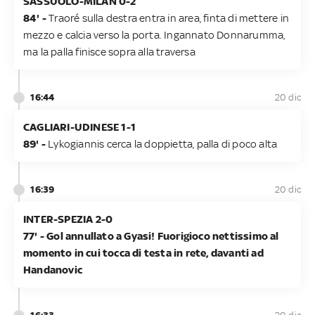
SASSUOLO-MILAN 0-2
84' -
Traoré sulla destra entra in area, finta di mettere in
mezzo e calcia verso la porta. Ingannato Donnarumma,
ma la palla finisce sopra alla traversa
16:44
20 dic
CAGLIARI-UDINESE 1-1
89' -
Lykogiannis cerca la doppietta, palla di poco alta
16:39
20 dic
INTER-SPEZIA 2-0
77' - Gol annullato a Gyasi! Fuorigioco nettissimo al
momento in cui tocca di testa in rete, davanti ad
Handanovic
16:33