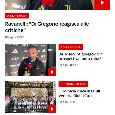
A SKY SPORT
Ravanelli: "Di Gregorio reagisca alle
critiche"
09 ago - 13:57
A SKY SPORT
Del Piero: "Alajbegovic in
prospettiva tanta roba"
09 ago - 00:42
IL TRIANGOLARE
L'Udinese vince la Friuli
Venezia Giulia Cup
08 ago - 23:10