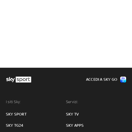
ACCEDI A SKY GO
I siti Sky:
Servizi:
SKY SPORT
SKY TV
SKY TG24
SKY APPS