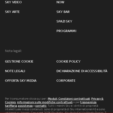
SKY VIDEO
NOW
SKY ARTE
SKY BAR
SPAZI SKY
PROGRAMMI
Note legali:
GESTIONE COOKIE
COOKIE POLICY
NOTE LEGALI
DICHIARAZIONE DI ACCESSIBILITÀ
OFFERTA SKY MEDIA
CORPORATE
Per il consumatore clicca qui per i
Moduli, Condizioni contrattuali
,
Privacy &
Cookies
,
informazioni sulle modifiche contrattuali
o per
trasparenza
tariffaria
,
assistenza
e
contatti
. Tutti i marchi Sky e i diritti di proprietà
intellettuale in essi contenuti, sono di proprietà di Sky international AG e sono
utilizzati su licenza. Copyright 2026 Sky Italia - Sky Italia Srl Via Monte Penice, 7 -