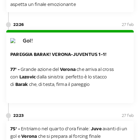
aspetta un finale emozionante
22:26
27 feb
Gol!
PAREGGIA BARAK! VERONA-JUVENTUS 1-1!
77' -
Grande azione del
Verona
che arriva al cross
con
Lazovic
dalla sinistra: perfetto è lo stacco
di
Barak
che, di testa, firma il pareggio
22:23
27 feb
75' -
Entriamo nel quarto d'ora finale:
Juve
avanti di un
gol e
Verona
che si prepara al forcing finale