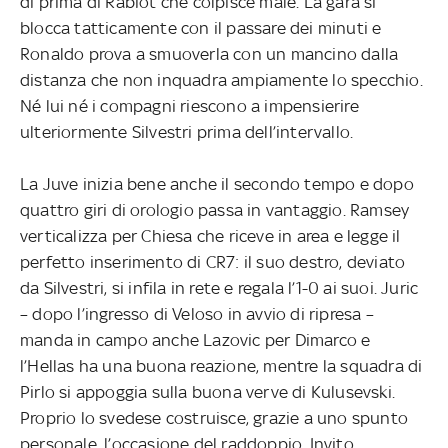
di prima di Rabiot che colpisce male. La gara si
blocca tatticamente con il passare dei minuti e
Ronaldo prova a smuoverla con un mancino dalla
distanza che non inquadra ampiamente lo specchio.
Né lui né i compagni riescono a impensierire
ulteriormente Silvestri prima dell’intervallo.
La Juve inizia bene anche il secondo tempo e dopo
quattro giri di orologio passa in vantaggio. Ramsey
verticalizza per Chiesa che riceve in area e legge il
perfetto inserimento di CR7: il suo destro, deviato
da Silvestri, si infila in rete e regala l’1-0 ai suoi. Juric
– dopo l’ingresso di Veloso in avvio di ripresa –
manda in campo anche Lazovic per Dimarco e
l’Hellas ha una buona reazione, mentre la squadra di
Pirlo si appoggia sulla buona verve di Kulusevski.
Proprio lo svedese costruisce, grazie a uno spunto
personale, l’occasione del raddoppio. Invito