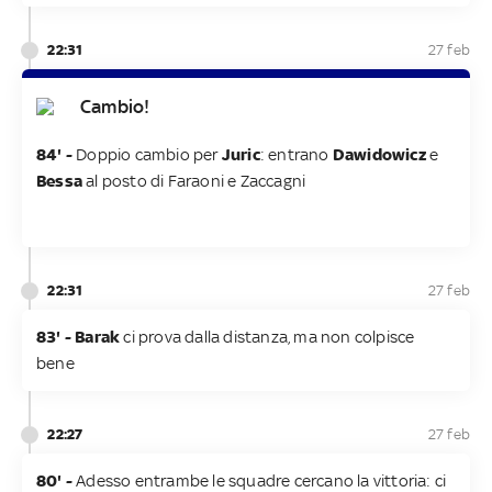
22:31
27 feb
Cambio!
84' -
Doppio cambio per
Juric
: entrano
Dawidowicz
e
Bessa
al posto di Faraoni e Zaccagni
22:31
27 feb
83' - Barak
ci prova dalla distanza, ma non colpisce
bene
22:27
27 feb
80' -
Adesso entrambe le squadre cercano la vittoria: ci