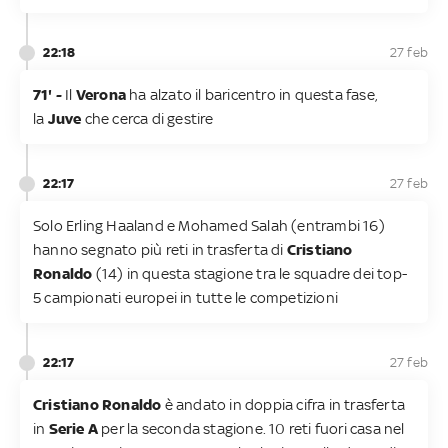
22:18
27 feb
71' -
Il
Verona
ha alzato il baricentro in questa fase,
la
Juve
che cerca di gestire
22:17
27 feb
Solo Erling Haaland e Mohamed Salah (entrambi 16)
hanno segnato più reti in trasferta di
Cristiano
Ronaldo
(14) in questa stagione tra le squadre dei top-
5 campionati europei in tutte le competizioni
22:17
27 feb
Cristiano Ronaldo
è andato in doppia cifra in trasferta
in
Serie A
per la seconda stagione. 10 reti fuori casa nel