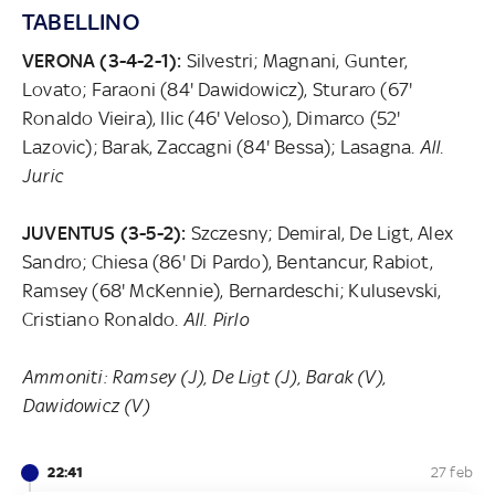
TABELLINO
VERONA (3-4-2-1):
Silvestri; Magnani, Gunter,
Lovato; Faraoni (84' Dawidowicz), Sturaro (67'
Ronaldo Vieira), Ilic (46' Veloso), Dimarco (52'
Lazovic); Barak, Zaccagni (84' Bessa); Lasagna.
All.
Juric
JUVENTUS (3-5-2):
Szczesny; Demiral, De Ligt, Alex
Sandro; Chiesa (86' Di Pardo), Bentancur, Rabiot,
Ramsey (68' McKennie), Bernardeschi; Kulusevski,
Cristiano Ronaldo.
All. Pirlo
Ammoniti: Ramsey (J), De Ligt (J), Barak (V),
Dawidowicz (V)
22:41
27 feb