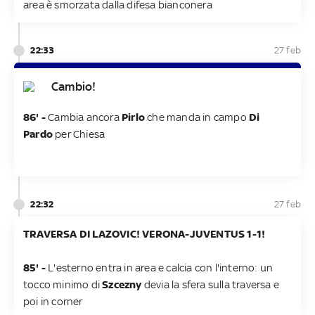
area è smorzata dalla difesa bianconera
22:33
27 feb
Cambio!
86' -
Cambia ancora
Pirlo
che manda in campo
Di
Pardo
per Chiesa
22:32
27 feb
TRAVERSA DI LAZOVIC! VERONA-JUVENTUS 1-1!
85' -
L'esterno entra in area e calcia con l'interno: un
tocco minimo di
Szcezny
devia la sfera sulla traversa e
poi in corner