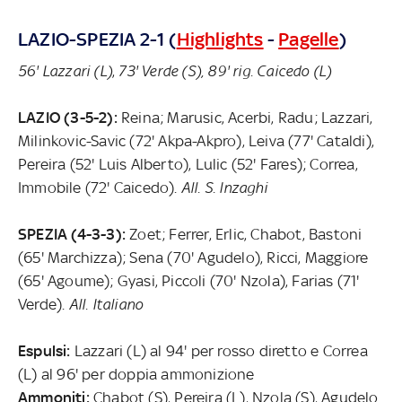
LAZIO-SPEZIA 2-1 (
Highlights
-
Pagelle
)
56' Lazzari (L)
,
73' Verde (S), 89' rig. Caicedo (L)
LAZIO (3-5-2):
Reina; Marusic, Acerbi, Radu; Lazzari,
Milinkovic-Savic (72' Akpa-Akpro), Leiva (77' Cataldi),
Pereira (52' Luis Alberto), Lulic (52' Fares); Correa,
Immobile (72' Caicedo).
All. S. Inzaghi
SPEZIA (4-3-3):
Zoet; Ferrer, Erlic, Chabot, Bastoni
(65' Marchizza); Sena (70' Agudelo), Ricci, Maggiore
(65' Agoume); Gyasi, Piccoli (70' Nzola), Farias (71'
Verde).
All. Italiano
Espulsi:
Lazzari (L) al 94' per rosso diretto e Correa
(L) al 96' per doppia ammonizione
Ammoniti:
Chabot (S), Pereira (L), Nzola (S), Agudelo