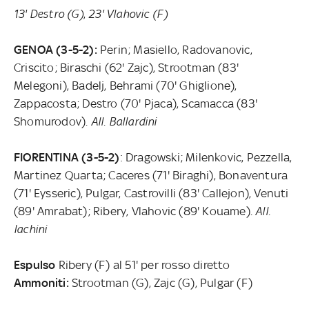
13' Destro (G)
,
23' Vlahovic (F)
GENOA (3-5-2):
Perin; Masiello, Radovanovic,
Criscito; Biraschi (62' Zajc), Strootman (83'
Melegoni), Badelj, Behrami (70' Ghiglione),
Zappacosta; Destro (70' Pjaca), Scamacca (83'
Shomurodov).
All. Ballardini
FIORENTINA (3-5-2)
: Dragowski; Milenkovic, Pezzella,
Martinez Quarta; Caceres (71' Biraghi), Bonaventura
(71' Eysseric), Pulgar, Castrovilli (83' Callejon), Venuti
(89' Amrabat); Ribery, Vlahovic (89' Kouame).
All.
Iachini
Espulso
Ribery (F) al 51' per rosso diretto
Ammoniti:
Strootman (G), Zajc (G), Pulgar (F)