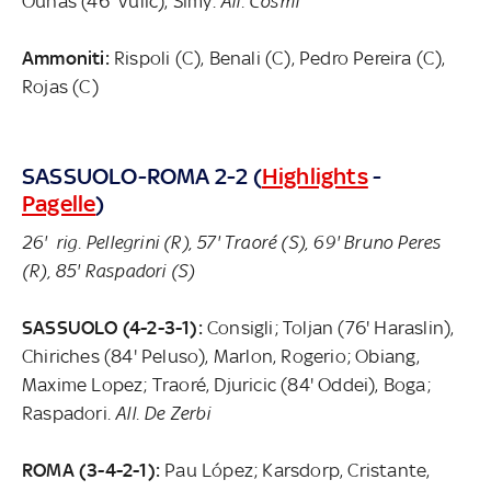
Ounas (46' Vulic), Simy.
All. Cosmi
Ammoniti:
Rispoli (C), Benali (C), Pedro Pereira (C),
Rojas (C)
SASSUOLO-ROMA 2-2 (
Highlights
-
Pagelle
)
26' rig. Pellegrini (R), 57' Traoré (S), 69' Bruno Peres
(R), 85' Raspadori (S)
SASSUOLO (4-2-3-1):
Consigli; Toljan (76' Haraslin),
Chiriches (84' Peluso), Marlon, Rogerio; Obiang,
Maxime Lopez; Traoré, Djuricic (84' Oddei), Boga;
Raspadori.
All. De Zerbi
ROMA (3-4-2-1):
Pau López; Karsdorp, Cristante,