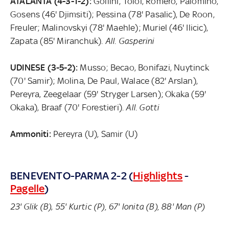
ATALANTA (4-3-1-2):
Gollini; Toloi, Romero, Palomino,
Gosens (46' Djimsiti); Pessina (78' Pasalic), De Roon,
Freuler; Malinovskyi (78' Maehle); Muriel (46' Ilicic),
Zapata (85' Miranchuk).
All. Gasperini
UDINESE (3-5-2):
Musso; Becao, Bonifazi, Nuytinck
(70' Samir); Molina, De Paul, Walace (82' Arslan),
Pereyra, Zeegelaar (59' Stryger Larsen); Okaka (59'
Okaka), Braaf (70' Forestieri).
All. Gotti
Ammoniti:
Pereyra (U), Samir (U)
BENEVENTO-PARMA 2-2 (
Highlights
-
Pagelle
)
23' Glik (B)
,
55' Kurtic (P), 67' Ionita (B), 88' Man (P)