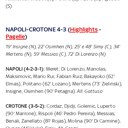
(S)
NAPOLI-CROTONE 4-3 (
Highlights
-
Pagelle
)
19' Insigne (N), 22' Osimhen (N), 25' e 48' Simy (C), 34'
Mertens (N), 59' Messias (C), 72' Di Lorenzo (N)
NAPOLI (4-2-3-1):
Meret; Di Lorenzo, Manolas,
Maksimovic, Mario Rui; Fabian Ruiz, Bakayoko (62'
Elmas); Politano (62' Lozano), Mertens (73' Zielinski),
Insigne; Osimhen (90' Petagna).
All. Gattuso
CROTONE (3-5-2):
Cordaz; Djidji, Golemic, Luperto
(90' Marrone); Rispoli (46' Pedro Pereira), Messias,
Benali, Zanellato (81' Rojas), Molina (90' Di Carmine);