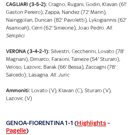
CAGLIARI (3-5-2):
Cragno; Rugani, Godin, Klavan (61'
Gaston Pereiro); Zappa, Nandez (72' Marin),
Nainggolan, Duncan (82' Pavoletti), Lykogiannis (62'
Asamoah); Cerri (62' Simeone), Joao Pedro.
All.
Semplici
VERONA (3-4-2-1):
Silvestri; Ceccherini, Lovato (78'
Magnani), Dimarco; Faraoni, Tameze (54' Sturaro),
Veloso, Lazovic; Barak (66' Bessa), Zaccagni (78'
Salcedo); Lasagna.
All. Juric
Ammoniti:
Lovato (V), Klavan (C), Sturaro (V),
Lazovic (V)
GENOA-FIORENTINA 1-1 (
Highlights
-
Pagelle
)