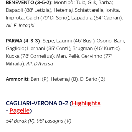
BENEVENTO (3-5-2):
Montipò; Tuia, Glik, Barba;
Dapaoli (88' Letizia), Hetemaj, Schiattarella, Ionita,
Improta; Gaich (79' Di Serio), Lapadula (64' Caprari).
All. F. Inzaghi
PARMA (4-3-3):
Sepe; Laurini (46' Busi), Osorio, Bani,
Gagliolo; Hernani (85' Conti), Brugman (46' Kurtic),
Kucka (78' Cornelius); Man, Pellè, Gervinho (77'
Mihaila).
All. D’Aversa
Ammoniti:
Bani (P), Hetemaj (B), Di Serio (B)
CAGLIARI-VERONA 0-2 (
Highlights
-
Pagelle
)
54' Barak (V)
,
98' Lasagna (V)