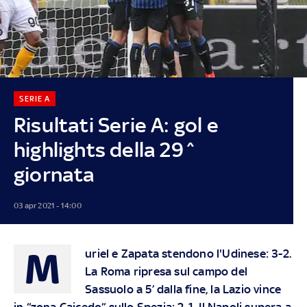
SERIE A
Risultati Serie A: gol e
highlights della 29^
giornata
03 apr 2021 - 14:00
M
uriel e Zapata stendono l'Udinese: 3-2.
La Roma ripresa sul campo del
Sassuolo a 5’ dalla fine, la Lazio vince
in “zona Caicedo” sullo Spezia: 2-1. Il Napoli supera a