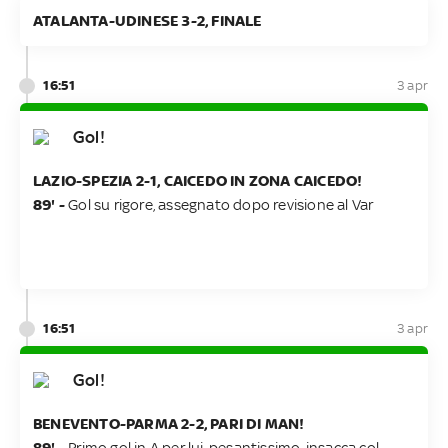
ATALANTA-UDINESE 3-2, FINALE
16:51
3 apr
Gol!
LAZIO-SPEZIA 2-1, CAICEDO IN ZONA CAICEDO!
89' -
Gol su rigore, assegnato dopo revisione al Var
16:51
3 apr
Gol!
BENEVENTO-PARMA 2-2, PARI DI MAN!
89' -
Primo gol in A per lui, pesantissimo, insacca col