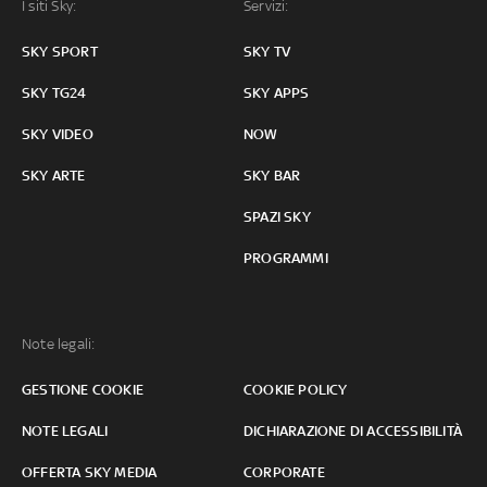
I siti Sky:
Servizi:
SKY SPORT
SKY TV
SKY TG24
SKY APPS
SKY VIDEO
NOW
SKY ARTE
SKY BAR
SPAZI SKY
PROGRAMMI
Note legali:
GESTIONE COOKIE
COOKIE POLICY
NOTE LEGALI
DICHIARAZIONE DI ACCESSIBILITÀ
OFFERTA SKY MEDIA
CORPORATE