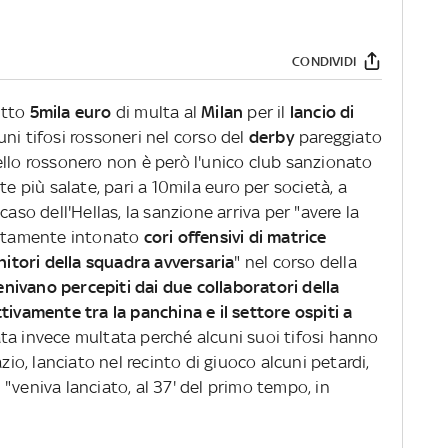
CONDIVIDI
litto
5mila euro
di multa al
Milan
per il
lancio di
ni tifosi rossoneri nel corso del
derby
pareggiato
ello rossonero non è però l'unico club sanzionato
te più salate, pari a 10mila euro per società, a
 caso dell'Hellas, la sanzione arriva per "avere la
etutamente intonato
cori offensivi di matrice
enitori della squadra avversaria
" nel corso della
enivano percepiti dai due collaboratori della
tivamente tra la panchina e il settore ospiti a
tata invece multata perché alcuni suoi tifosi hanno
zio, lanciato nel recinto di giuoco alcuni petardi,
"veniva lanciato, al 37' del primo tempo, in