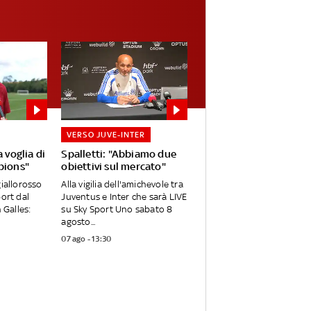
VERSO JUVE-INTER
 voglia di
Spalletti: "Abbiamo due
pions"
obiettivi sul mercato"
giallorosso
Alla vigilia dell'amichevole tra
port dal
Juventus e Inter che sarà LIVE
 Galles:
su Sky Sport Uno sabato 8
agosto...
07 ago - 13:30