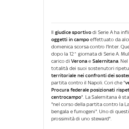
Il
giudice sportivo
di Serie A ha inf
oggetti in campo
effettuato da alcu
domenica scorsa contro l'Inter. Qu
dopo la 12^ giornata di Serie A. Mul
carico di
Verona
e
Salernitana
. Nel
totalità dei suoi sostenutori rip
territoriale nei confronti dei sost
partita contro il Napoli. Cori che "
v
Procura federale posizionati rispet
centrocampo
". La Salernitana è s
"nel corso della partita contro la La
bengala e fumogeni". Uno di questi 
prossimità di uno steward".