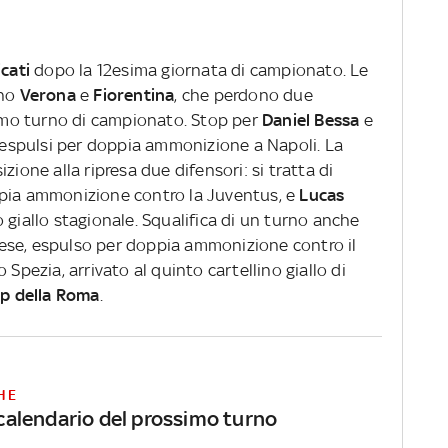
icati
dopo la 12esima giornata di campionato. Le
ono
Verona
e
Fiorentina
, che perdono due
simo turno di campionato. Stop per
Daniel Bessa
e
i espulsi per doppia ammonizione a Napoli. La
zione alla ripresa due difensori: si tratta di
ppia ammonizione contro la Juventus, e
Lucas
to giallo stagionale. Squalifica di un turno anche
ese, espulso per doppia ammonizione contro il
o Spezia, arrivato al quinto cartellino giallo di
rp della Roma
.
HE
l calendario del prossimo turno