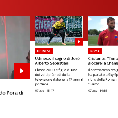
UDINESE
ROMA
Udinese, il sogno di José
Cristante: "Tanta
Alberto Sebastiani
giocare la Cham
Classe 2009 e figlio di uno
Il centrocampista 
dei volti più noti della
ha parlato a Sky S
televisione italiana, a 17 anni il
ritiro della Roma in
portiere...
"Siamo...
07 ago - 15:47
07 ago - 14:35
o l'ora di