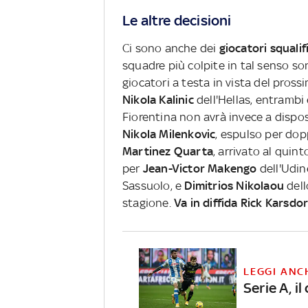
Le altre decisioni
Ci sono anche dei
giocatori squalif
squadre più colpite in tal senso s
giocatori a testa in vista del pros
Nikola Kalinic
dell'Hellas, entramb
Fiorentina non avrà invece a disposi
Nikola Milenkovic
, espulso per do
Martinez Quarta
, arrivato al quin
per
Jean-Victor Makengo
dell'Udin
Sassuolo, e
Dimitrios Nikolaou
dell
stagione.
Va in diffida Rick Karsdo
LEGGI ANC
Serie A, i