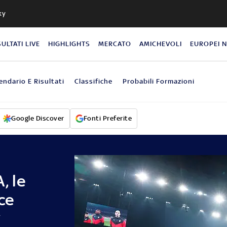
ky
SULTATI LIVE
HIGHLIGHTS
MERCATO
AMICHEVOLI
EUROPEI 
endario E Risultati
Classifiche
Probabili Formazioni
Google Discover
Fonti Preferite
, le
ce
^