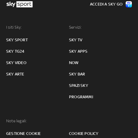
ACCEDI A SKY GO
I siti Sky:
Servizi:
SKY SPORT
SKY TV
SKY TG24
SKY APPS
SKY VIDEO
NOW
SKY ARTE
SKY BAR
SPAZI SKY
PROGRAMMI
Note legali:
GESTIONE COOKIE
COOKIE POLICY