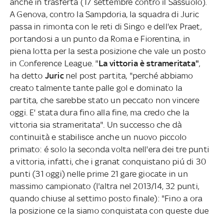
anche in trasferta (17 settembre contro il Sassuolo).
A Genova, contro la Sampdoria, la squadra di Juric
passa in rimonta con le reti di Singo e dell'ex Praet,
portandosi a un punto da Roma e Fiorentina, in
piena lotta per la sesta posizione che vale un posto
in Conference League. "
La vittoria è strameritata"
,
ha detto
Juric
nel post partita, "perché abbiamo
creato talmente tante palle gol e dominato la
partita, che sarebbe stato un peccato non vincere
oggi. E' stata dura fino alla fine, ma credo che la
vittoria sia strameritata". Un successo che dà
continuità e stabilisce anche un nuovo piccolo
primato: é solo la seconda volta nell'era dei tre punti
a vittoria, infatti, che i granat conquistano piú di 30
punti (31 oggi) nelle prime 21 gare giocate in un
massimo campionato (l'altra nel 2013/14, 32 punti,
quando chiuse al settimo posto finale): "Fino a ora
la posizione ce la siamo conquistata con queste due