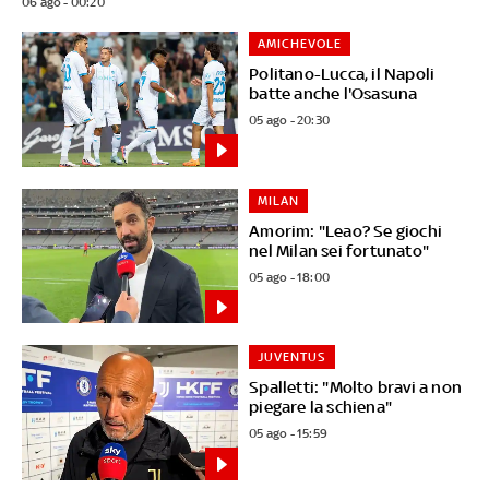
06 ago - 00:20
AMICHEVOLE
Politano-Lucca, il Napoli
batte anche l'Osasuna
05 ago - 20:30
MILAN
Amorim: "Leao? Se giochi
nel Milan sei fortunato"
05 ago - 18:00
JUVENTUS
Spalletti: "Molto bravi a non
piegare la schiena"
05 ago - 15:59