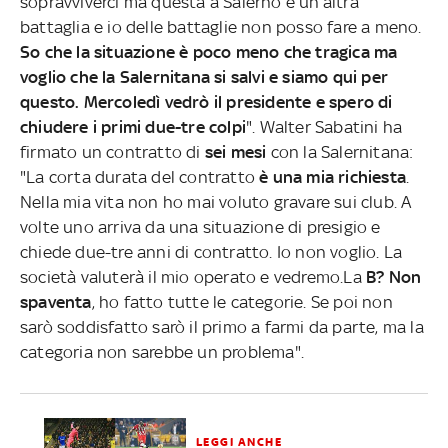
sopravviverci ma questa a Salerno è un’altra
battaglia e io delle battaglie non posso fare a meno.
So che la situazione è poco meno che tragica ma
voglio che la Salernitana si salvi e siamo qui per
questo. Mercoledì vedrò il presidente e spero di
chiudere i primi due-tre colpi
". Walter Sabatini ha
firmato un contratto di
sei mesi
con la Salernitana:
"La corta durata del contratto
è una mia richiesta
.
Nella mia vita non ho mai voluto gravare sui club. A
volte uno arriva da una situazione di presigio e
chiede due-tre anni di contratto. Io non voglio. La
società valuterà il mio operato e vedremo.La
B? Non
spaventa
, ho fatto tutte le categorie. Se poi non
sarò soddisfatto sarò il primo a farmi da parte, ma la
categoria non sarebbe un problema".
LEGGI ANCHE