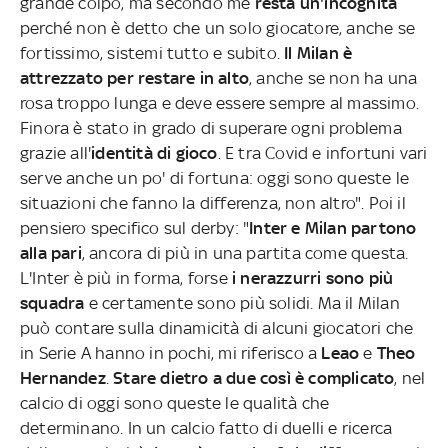
grande colpo, ma secondo me
resta un'incognita
perché non è detto che un solo giocatore, anche se
fortissimo, sistemi tutto e subito.
Il Milan è
attrezzato per restare in alto
, anche se non ha una
rosa troppo lunga e deve essere sempre al massimo.
Finora è stato in grado di superare ogni problema
grazie all'
identità di gioco
. E tra Covid e infortuni vari
serve anche un po' di fortuna: oggi sono queste le
situazioni che fanno la differenza, non altro". Poi il
pensiero specifico sul derby: "
Inter e Milan partono
alla pari
, ancora di più in una partita come questa.
L'Inter è più in forma, forse
i nerazzurri sono più
squadra
e certamente sono più solidi. Ma il Milan
può contare sulla dinamicità di alcuni giocatori che
in Serie A hanno in pochi, mi riferisco a
Leao
e
Theo
Hernandez
.
Stare dietro a due così è complicato
, nel
calcio di oggi sono queste le qualità che
determinano. In un calcio fatto di duelli e ricerca