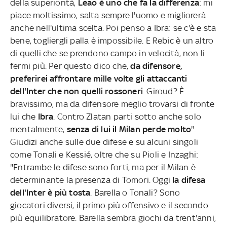
della superiorità,
Leao è uno che fa la differenza
: mi
piace moltissimo, salta sempre l'uomo e migliorerà
anche nell'ultima scelta. Poi penso a Ibra: se c'è e sta
bene, togliergli palla è impossibile. E Rebic è un altro
di quelli che se prendono campo in velocità, non li
fermi più. Per questo dico che,
da difensore,
preferirei affrontare mille volte gli attaccanti
dell'Inter che non quelli rossoneri
. Giroud? È
bravissimo, ma da difensore meglio trovarsi di fronte
lui che
Ibra
. Contro Zlatan parti sotto anche solo
mentalmente,
senza di lui il Milan perde molto
".
Giudizi anche sulle due difese e su alcuni singoli
come Tonali e Kessié, oltre che su Pioli e Inzaghi:
"Entrambe le difese sono forti, ma per il Milan è
determinante la presenza di Tomori. Oggi
la difesa
dell'Inter è più tosta
. Barella o Tonali? Sono
giocatori diversi, il primo più offensivo e il secondo
più equilibratore. Barella sembra giochi da trent'anni,