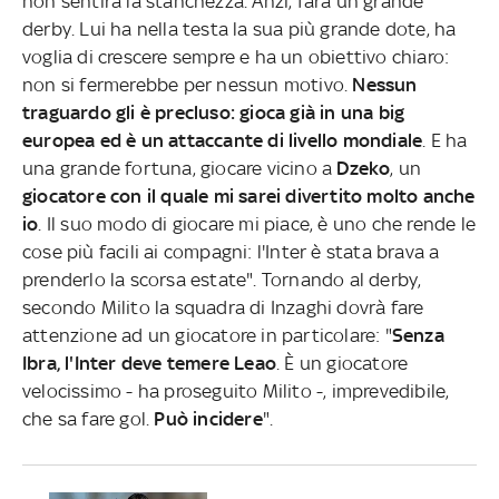
non sentirà la stanchezza. Anzi, farà un grande
derby. Lui ha nella testa la sua più grande dote, ha
voglia di crescere sempre e ha un obiettivo chiaro:
non si fermerebbe per nessun motivo.
Nessun
traguardo gli è precluso: gioca già in una big
europea ed è un attaccante di livello mondiale
. E ha
una grande fortuna, giocare vicino a
Dzeko
, un
giocatore con il quale mi sarei divertito molto anche
io
. Il suo modo di giocare mi piace, è uno che rende le
cose più facili ai compagni: l'Inter è stata brava a
prenderlo la scorsa estate". Tornando al derby,
secondo Milito la squadra di Inzaghi dovrà fare
attenzione ad un giocatore in particolare: "
Senza
Ibra, l'Inter deve temere Leao
. È un giocatore
velocissimo - ha proseguito Milito -, imprevedibile,
che sa fare gol.
Può incidere
".