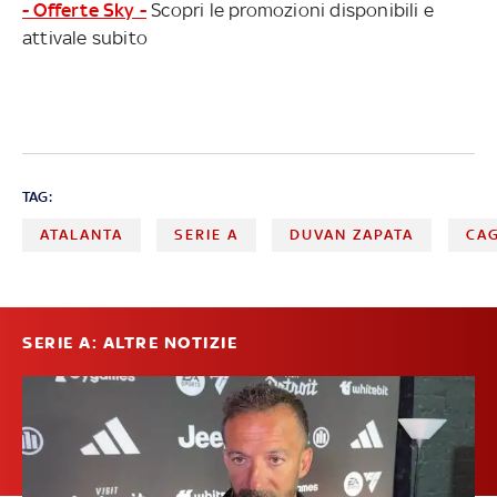
- Offerte Sky -
Scopri le promozioni disponibili e
attivale subito
TAG:
ATALANTA
SERIE A
DUVAN ZAPATA
CAG
SERIE A: ALTRE NOTIZIE