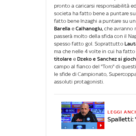
pronto a caricarsi responsabilità e
societa ha fatto bene a puntare su 
fatto bene Inzaghi a puntare su u
Barella
e
Calhanoglu,
che avranno mo
passerà molto della sfida con il Na
spesso fatto gol. Soprattutto
Laut
ma che nelle 4 volte in cui ha fatto 
titolare
e
Dzeko e Sanchez si gioch
campo al fianco del "Toro" di ques
le sfide di Campionato, Supercoppa 
assoluti protagonisti.
LEGGI ANC
Spalletti: