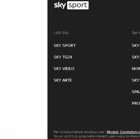
I siti Sky:
Serv
SKY SPORT
SKY
SKY TG24
SKY
SKY VIDEO
NO
SKY ARTE
SKY
SPA
PRO
Per il consumatore clicca qui per i
Moduli, Condizioni 
Sky e i diritti di proprietà intellettuale in essi conten