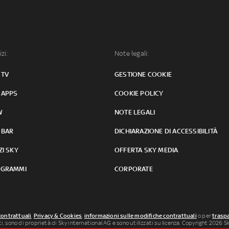
izi:
Note legali:
 TV
GESTIONE COOKIE
 APPS
COOKIE POLICY
W
NOTE LEGALI
 BAR
DICHIARAZIONE DI ACCESSIBILITÀ
ZI SKY
OFFERTA SKY MEDIA
GRAMMI
CORPORATE
contrattuali
,
Privacy & Cookies
,
informazioni sulle modifiche contrattuali
o per
traspa
uti, sono di proprietà di Sky international AG e sono utilizzati su licenza. Copyright 2026 Sky