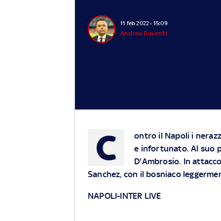
11 feb 2022 - 15:09
Andrea Paventi
C
ontro il Napoli i neraz
e infortunato. Al suo 
D'Ambrosio. In attacco
Sanchez, con il bosniaco leggerme
NAPOLI-INTER LIVE