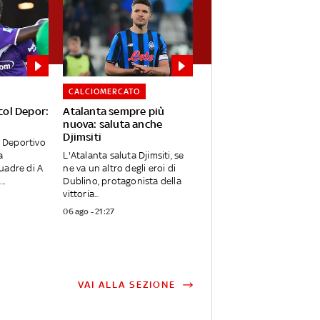
CALCIOMERCATO
 col Depor:
Atalanta sempre più
nuova: saluta anche
Djimsiti
e Deportivo
a
L'Atalanta saluta Djimsiti, se
uadre di A
ne va un altro degli eroi di
..
Dublino, protagonista della
vittoria...
06 ago - 21:27
VAI ALLA SEZIONE