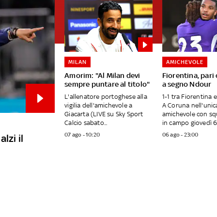
MILAN
AMICHEVOLE
Amorim: "Al Milan devi
Fiorentina, pari
sempre puntare al titolo"
a segno Ndour
L'allenatore portoghese alla
1-1 tra Fiorentina 
vigilia dell'amichevole a
A Coruna nell'unic
Giacarta (LIVE su Sky Sport
amichevole con sq
Calcio sabato...
in campo giovedì 6.
07 ago - 10:20
06 ago - 23:00
lzi il