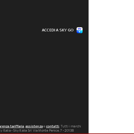
ACCEDI A SKY GO
renza tariffaria
,
assistenza
e
contatti
. Tutti i marchi
 Italia - Sky Italia Srl Via Monte Penice, 7 - 20138