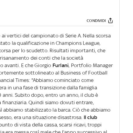
CONDIVIDI
 ai vertici del campionato di Serie A. Nella scorsa
tato la qualificazione in Champions League,
orsa per lo scudetto. Risultati importanti, che
 risanamento dei conti che la società
avanti. E che Giorgio
Furlani
, Portfolio Manager
a fortemente sottolineato al Business of Football
nancial Times: "Abbiamo cominciato come
 era in una fase di transizione dalla famiglia
0 anni. Subito dopo, entro un anno, il club è
à finanziaria. Quindi siamo dovuti entrare,
ì abbiamo stabilizzato la barca. Ciò che abbiamo
ssesso, era una situazione disastrosa.
Il club
unto di vista della cassa, scarsi ricavi, troppi
aria era messa così male che l’anno successivo al