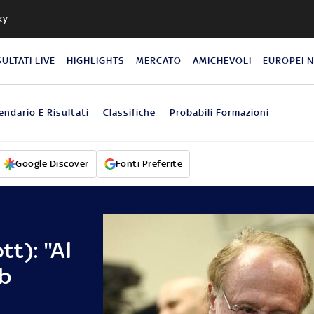
ky
SULTATI LIVE
HIGHLIGHTS
MERCATO
AMICHEVOLI
EUROPEI 
endario E Risultati
Classifiche
Probabili Formazioni
Google Discover
Fonti Preferite
tt): "Al
ub