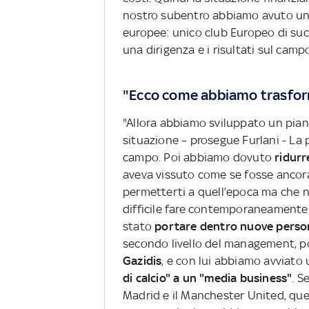
nostro subentro abbiamo avuto un 
europee: unico club Europeo di suc
una dirigenza e i risultati sul camp
"Ecco come abbiamo trasform
"Allora abbiamo sviluppato un piano
situazione – prosegue Furlani - La 
campo. Poi abbiamo dovuto
ridurre
aveva vissuto come se fosse ancora
permetterti a quell’epoca ma che 
difficile fare contemporaneamente 
stato
portare dentro nuove perso
secondo livello del management, po
Gazidis
, e con lui abbiamo avviato 
di calcio" a un "media business"
. S
Madrid e il Manchester United, que