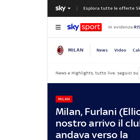
Esplora tutte le offerte S
In evidenza:
RI
MILAN
News
Video
Cal
News e Highlights, tutto live: seguici su
MILAN
Milan, Furlani (Ellio
nostro arrivo il cl
andava verso la