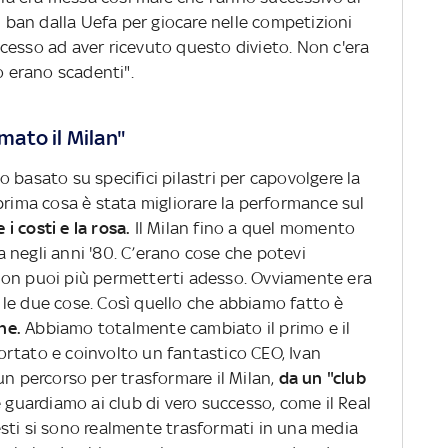
ban dalla Uefa per giocare nelle competizioni
cesso ad aver ricevuto questo divieto. Non c'era
o erano scadenti".
ato il Milan"
 basato su specifici pilastri per capovolgere la
prima cosa è stata migliorare la performance sul
 i costi e la rosa.
Il Milan fino a quel momento
 negli anni '80. C’erano cose che potevi
non puoi più permetterti adesso. Ovviamente era
le due cose. Così quello che abbiamo fatto è
ne.
Abbiamo totalmente cambiato il primo e il
rtato e coinvolto un fantastico CEO, Ivan
un percorso per trasformare il Milan,
da un "club
e guardiamo ai club di vero successo, come il Real
sti si sono realmente trasformati in una media