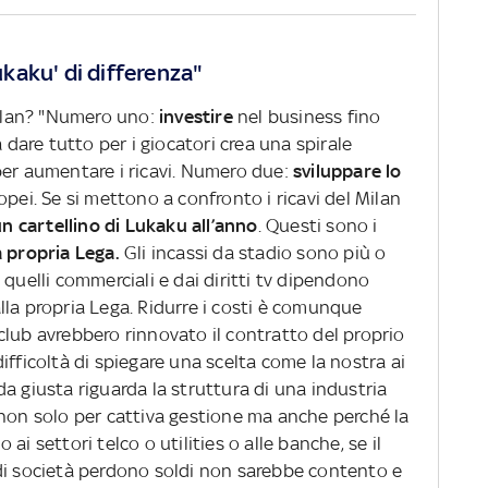
Lukaku' di differenza"
Milan? "Numero uno:
investire
nel business fino
a dare tutto per i giocatori crea una spirale
per aumentare i ricavi. Numero due:
sviluppare lo
opei. Se si mettono a confronto i ricavi del Milan
n cartellino di Lukaku all’anno
. Questi sono i
a propria Lega.
Gli incassi da stadio sono più o
 quelli commerciali e dai diritti tv dipendono
lla propria Lega. Ridurre i costi è comunque
club avrebbero rinnovato il contratto del proprio
ifficoltà di spiegare una scelta come la nostra ai
 giusta riguarda la struttura di una industria
 non solo per cattiva gestione ma anche perché la
i settori telco o utilities o alle banche, se il
di società perdono soldi non sarebbe contento e