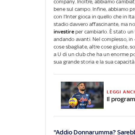
company. Inoltre, abbiamo cambiato
bene sul campo. Infine, abbiamo pro
con l’Inter gioca in quello che in It
stadio davvero affascinante, ma non
investire
per cambiarlo. È stato un 
andando avanti. Nel complesso, in 
cose sbagliate, altre cose giuste, so
a U di un club che ha un enorme pot
sua grande storia e la sua capacità 
LEGGI ANC
Il program
"Addio Donnarumma? Sarebbe 