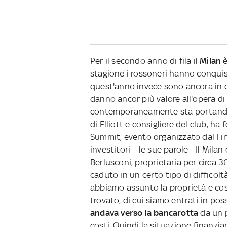
Per il secondo anno di fila il
Milan
è
stagione i rossoneri hanno conquis
quest'anno invece sono ancora in c
danno ancor più valore all'opera di
contemporaneamente sta portando 
di Elliott e consigliere del club, h
Summit, evento organizzato dal Fi
investitori – le sue parole - Il Milan
Berlusconi, proprietaria per circa 3
caduto in un certo tipo di difficolt
abbiamo assunto la proprietà e cos
trovato, di cui siamo entrati in po
andava verso la bancarotta
da un p
costi. Quindi la situazione finanzi