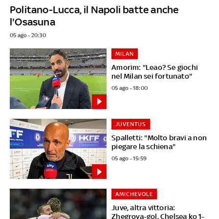
Politano-Lucca, il Napoli batte anche
l'Osasuna
05 ago - 20:30
MILAN
Amorim: "Leao? Se giochi
nel Milan sei fortunato"
05 ago - 18:00
JUVENTUS
Spalletti: "Molto bravi a non
piegare la schiena"
05 ago - 15:59
AMICHEVOLE
Juve, altra vittoria:
Zhegrova-gol. Chelsea ko 1-