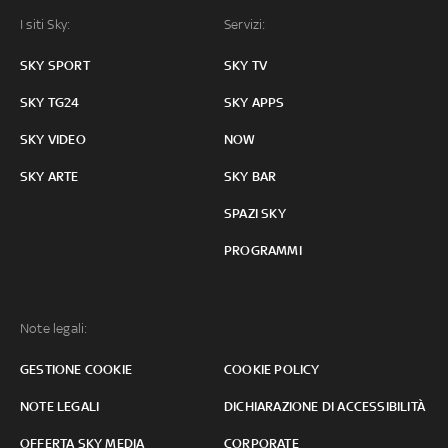
I siti Sky:
Servizi:
SKY SPORT
SKY TV
SKY TG24
SKY APPS
SKY VIDEO
NOW
SKY ARTE
SKY BAR
SPAZI SKY
PROGRAMMI
Note legali:
GESTIONE COOKIE
COOKIE POLICY
NOTE LEGALI
DICHIARAZIONE DI ACCESSIBILITÀ
OFFERTA SKY MEDIA
CORPORATE