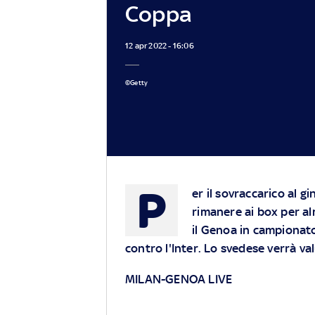
Coppa
12 apr 2022 - 16:06
©Getty
P
er il sovraccarico al g
rimanere ai box per al
il Genoa in campionato 
contro l'Inter. Lo svedese verrà val
MILAN-GENOA LIVE