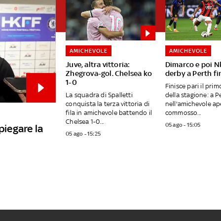
AMICHEVOLE
AMICHEVOLE
Juve, altra vittoria:
Dimarco e poi Nk
Zhegrova-gol. Chelsea ko
derby a Perth fin
1-0
Finisce pari il pri
La squadra di Spalletti
della stagione: a Pe
conquista la terza vittoria di
nell'amichevole ap
fila in amichevole battendo il
commosso...
Chelsea 1-0...
05 ago - 15:05
piegare la
05 ago - 15:25