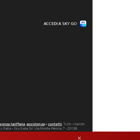
ACCEDI A SKY GO
renza tariffaria
,
assistenza
e
contatti
. Tutti i marchi
 Italia - Sky Italia Srl Via Monte Penice, 7 - 20138