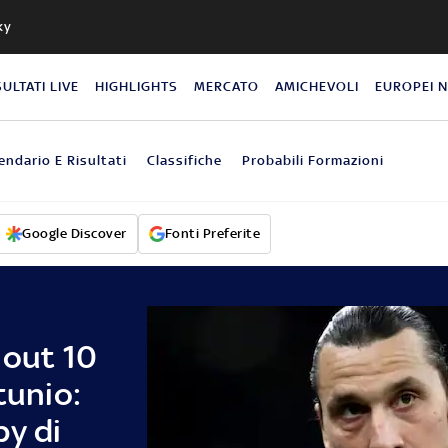
ky
SULTATI LIVE
HIGHLIGHTS
MERCATO
AMICHEVOLI
EUROPEI 
endario E Risultati
Classifiche
Probabili Formazioni
Google Discover
Fonti Preferite
 out 10
tunio:
by di