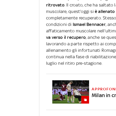
ritrovato
. Il croato, che ha saltato
muscolare, quest’oggi si
è allenat
completamente recuperato. Stesso d
condizioni di
Ismael Bennacer
, anc
affaticamento muscolare nell’ulti
va verso il recupero
, anche se que
lavorando a parte rispetto ai comp
allenamento gli infortunati Romagno
continua nella fase di riabilitazion
luglio nel ritiro pre-stagione.
APPROFON
Milan in c