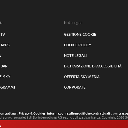
izi:
Note legali:
 TV
GESTIONE COOKIE
 APPS
COOKIE POLICY
W
NOTE LEGALI
 BAR
DICHIARAZIONE DI ACCESSIBILITÀ
ZI SKY
OFFERTA SKY MEDIA
GRAMMI
CORPORATE
contrattuali
,
Privacy & Cookies
,
informazioni sulle modifiche contrattuali
o per
traspa
uti, sono di proprietà di Sky international AG e sono utilizzati su licenza. Copyright 2026 Sky
 SkySport: ISSN 3035-1545.
Segnalazione Abusi