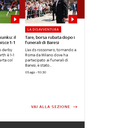
LA DISAVVENTURA
unku: il
Tare, borsa rubata dopo i
isce 1-1
funerali di Baresi
mo derby
L’ex ds rossonero, tornando a
rth è 1-1
Roma da Milano dove ha
erta col
partecipato ai funerali di
Baresi, è stato...
05 ago - 10:30
VAI ALLA SEZIONE