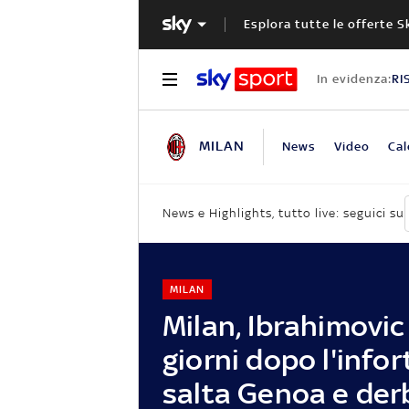
Esplora tutte le offerte S
In evidenza:
RI
MILAN
News
Video
Cal
News e Highlights, tutto live: seguici su
MILAN
Milan, Ibrahimovic
giorni dopo l'infor
salta Genoa e der