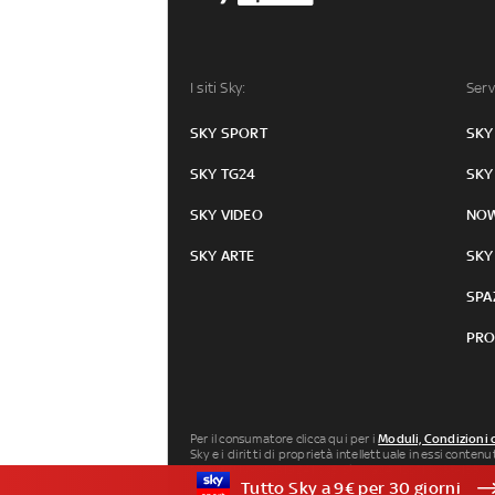
I siti Sky:
Serv
SKY SPORT
SKY
SKY TG24
SKY
SKY VIDEO
NO
SKY ARTE
SKY
SPA
PRO
Per il consumatore clicca qui per i
Moduli, Condizioni 
Sky e i diritti di proprietà intellettuale in essi conten
Milano P.IVA 04619241005. SkyTG24: ISSN 3035-1537 e
Tutto Sky a 9€ per 30 giorni