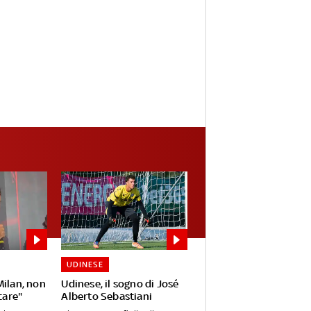
UDINESE
Milan, non
Udinese, il sogno di José
care"
Alberto Sebastiani