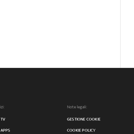
izi:
Note legali:
 TV
GESTIONE COOKIE
 APPS
COOKIE POLICY