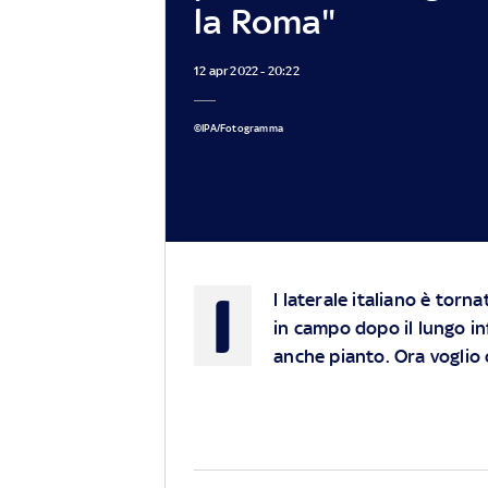
la Roma"
12 apr 2022 - 20:22
©IPA/Fotogramma
I
l laterale italiano è torna
in campo dopo il lungo in
anche pianto. Ora voglio 