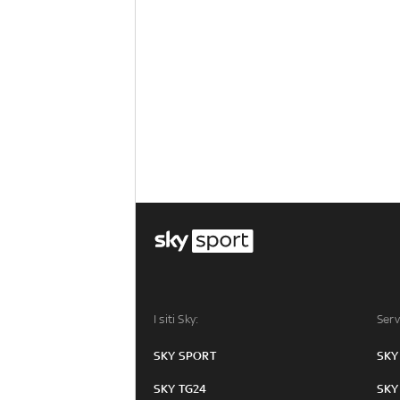
I siti Sky:
Serv
SKY SPORT
SKY
SKY TG24
SKY