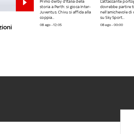
Primo derby d'Italia della
L’attaccante port
storia a Perth: si gioca Inter-
dovrebbe partire t
Juventus. Chivu si affida alla
nell’amichevole di 
coppia...
su Sky Sport...
08 ago - 12:05
08 ago - 00:00
zioni