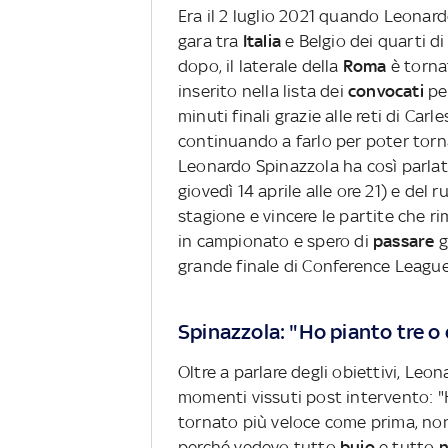
Era il 2 luglio 2021 quando Leonar
gara tra
Italia
e Belgio dei quarti di
dopo, il laterale della
Roma
è torna
inserito nella lista dei
convocati
per
minuti finali grazie alle reti di Carl
continuando a farlo per poter torn
Leonardo Spinazzola ha così parlat
giovedì 14 aprile alle ore 21) e del r
stagione e vincere le partite che r
in campionato e spero di
passare
g
grande finale di Conference League
Spinazzola: "Ho pianto tre o
Oltre a parlare degli obiettivi, Leo
momenti vissuti post intervento: "
tornato più veloce come prima, non
perché vedevo tutto
buio
e tutto
n