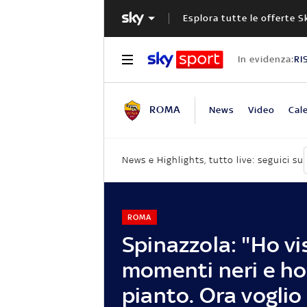
Esplora tutte le offerte S
In evidenza:
RI
ROMA
News
Video
Cal
News e Highlights, tutto live: seguici su
ROMA
Spinazzola: "Ho v
momenti neri e h
pianto. Ora voglio