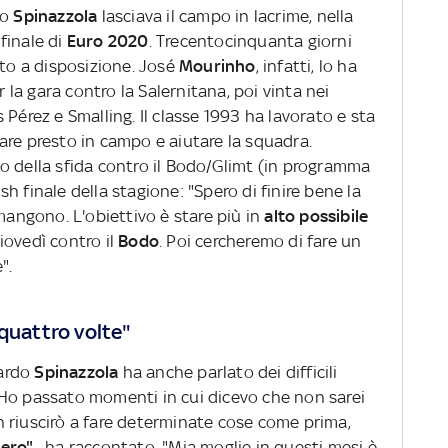
do
Spinazzola
lasciava il campo in lacrime, nella
 finale di
Euro 2020
. Trecentocinquanta giorni
to a disposizione. José
Mourinho
, infatti, lo ha
 la gara contro la Salernitana, poi vinta nei
es Pérez e Smalling. Il classe 1993 ha lavorato e sta
are presto in campo e aiutare la squadra.
o della sfida contro il Bodo/Glimt (in programma
ush finale della stagione: "Spero di finire bene la
imangono. L'obiettivo è stare più in
alto possibile
iovedì contro il
Bodo
. Poi cercheremo di fare un
".
 quattro volte"
nardo
Spinazzola
ha anche parlato dei difficili
Ho passato momenti in cui dicevo che non sarei
 riuscirò a fare determinate cose come prima,
ero",
ha raccontato. "Mia moglie in questi mesi è