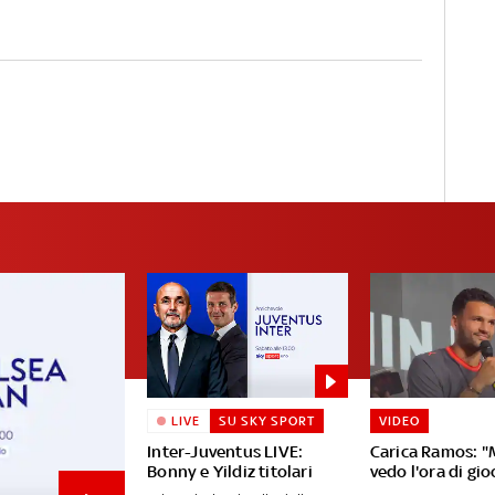
LIVE
SU SKY SPORT
VIDEO
Inter-Juventus LIVE:
Carica Ramos: "
Bonny e Yildiz titolari
vedo l'ora di gio