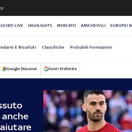
ky
SULTATI LIVE
HIGHLIGHTS
MERCATO
AMICHEVOLI
EUROPEI 
endario E Risultati
Classifiche
Probabili Formazioni
Google Discover
Fonti Preferite
issuto
o anche
 aiutare