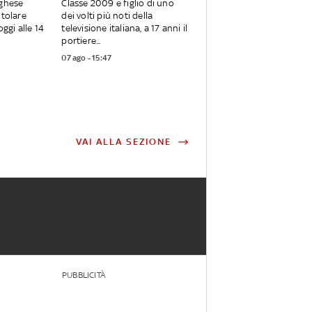
oghese
Classe 2009 e figlio di uno
itolare
dei volti più noti della
oggi alle 14
televisione italiana, a 17 anni il
portiere...
07 ago - 15:47
VAI ALLA SEZIONE
PUBBLICITÀ