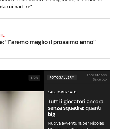
a cui partire
".
HE
e: "Faremo meglio il prossimo anno"
Foto sito Aris
FOTOGALLERY
1/23
Salonicco
CALCIOMERCATO
Tutti i giocatori ancora
senza squadra: quanti
big
Nuova avventura per Nicolas