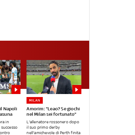
MILAN
il Napoli
Amorim: "Leao? Se giochi
sasuna
nel Milan sei fortunato"
ora in
L'allenatore rossonero dopo
l successo
il suo primo derby
Contro
nell'amichevole di Perth finita