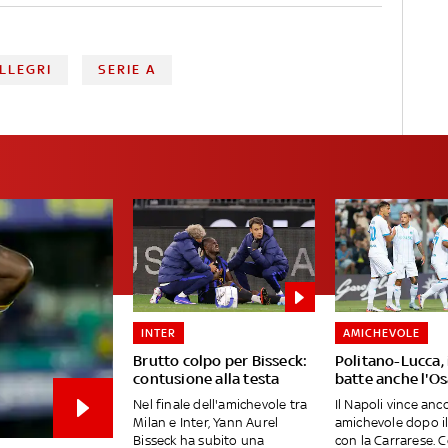
LLEGRI
SERIE A
INTER
AMICHEVOLE
Brutto colpo per Bisseck:
Politano-Lucca, 
contusione alla testa
batte anche l'O
Nel finale dell'amichevole tra
Il Napoli vince anc
Milan e Inter, Yann Aurel
amichevole dopo i
Bisseck ha subito una
con la Carrarese. 