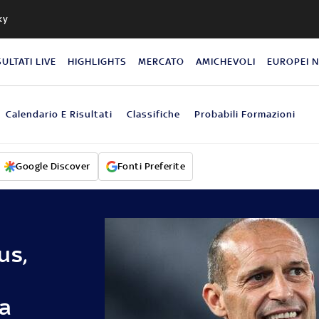
ky
SULTATI LIVE
HIGHLIGHTS
MERCATO
AMICHEVOLI
EUROPEI 
Calendario E Risultati
Classifiche
Probabili Formazioni
Google Discover
Fonti Preferite
us,
na