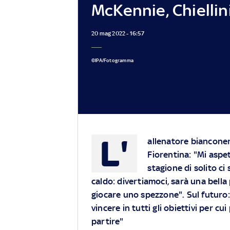
McKennie, Chiellin
20 mag 2022 - 16:57
©IPA/Fotogramma
L'
allenatore bianconer
Fiorentina: "Mi aspet
stagione di solito c
caldo: divertiamoci, sarà una bell
giocare uno spezzone". Sul futur
vincere in tutti gli obiettivi per 
partire"