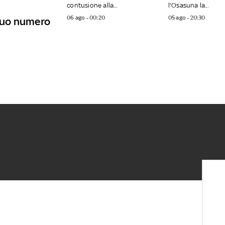
contusione alla...
l'Osasuna la...
06 ago - 00:20
05 ago - 20:30
 suo numero