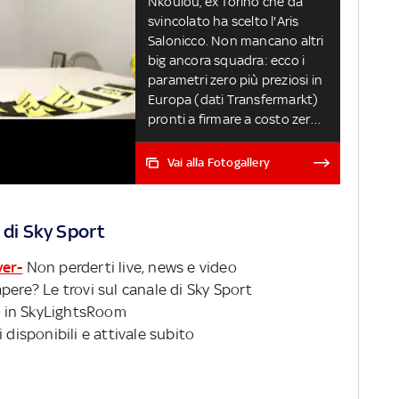
Nkoulou, ex Torino che da
svincolato ha scelto l'Aris
Salonicco. Non mancano altri
big ancora squadra: ecco i
parametri zero più preziosi in
Europa (dati Transfermarkt)
pronti a firmare a costo zero
per un altro club. Alcuni di
loro potrebbero essere
Vai alla Fotogallery
protagonisti proprio in Serie
A... CALCIOMERCATO, NEWS E
TRATTATIVE LIVE
 di Sky Sport
ver-
Non perderti live, news e video
pere? Le trovi sul canale di Sky Sport
 in SkyLightsRoom
 disponibili e attivale subito