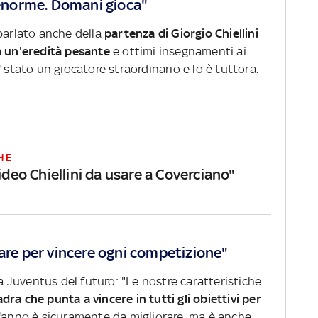
à enorme. Domani gioca"
 parlato anche della
partenza di Giorgio Chiellini
à un'eredità pesante
e
ottimi insegnamenti ai
' stato un giocatore straordinario e lo è tuttora.
HE
Video Chiellini da usare a Coverciano"
tare per vincere ogni competizione"
la Juventus del futuro: "Le nostre caratteristiche
ra che punta a vincere in tutti gli obiettivi per
t'anno è sicuramente da migliorare, ma è anche