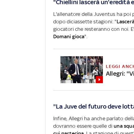
"Chiellini lascerà un'eredit
L'allenatore della Juventus ha poi
dopo diciassette stagioni: "
Lascer
giocatori che resteranno con noi.
E
Domani gioca
".
LEGGI ANC
Allegri: "
"La Juve del futuro deve lot
Infine, Allegri ha anche parlato del
dovranno essere quelle di
una squad
cui partecipa
. La stagione di ques