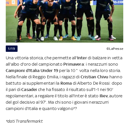
1/19
©LaPresse
Una vittoria storica, che permette all'
Inter
di balzare in vetta
all'albo d'oro del campionato
Primavera
: i nerazzurri sono
Campioni d'Italia Under 19
per la 10^ volta nella loro storia.
Nella finale di Reggio Emilia, i ragazzi di
Cristian Chivu
hanno
battuto ai supplementari la
Roma
di Alberto De Rossi: dopo
il pari di
Casadei
che ha fissato il risultato sull'1-1 nei 90'
regolamentari, a regalare il titolo all'Inter è stato
Iliev
, autore
del gol decisivo al 97'. Ma chi sono i giovani nerazzurri
campioni d'Italia e quanto valgono*?
*dati Transfermarkt