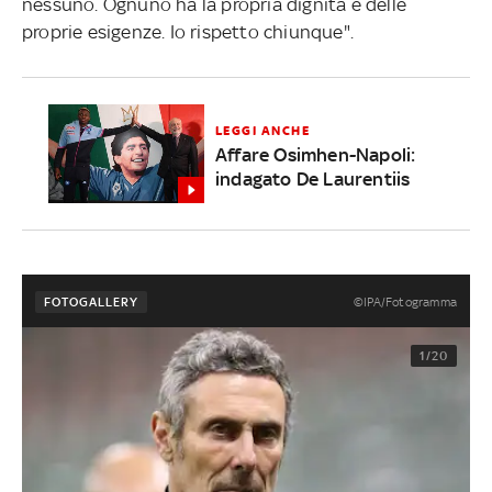
nessuno. Ognuno ha la propria dignità e delle
proprie esigenze. Io rispetto chiunque".
LEGGI ANCHE
Affare Osimhen-Napoli:
indagato De Laurentiis
©IPA/Fotogramma
FOTOGALLERY
1/20