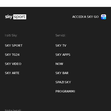
ACCEDI A SKY GO
I siti Sky:
Servizi:
SKY SPORT
SKY TV
SKY TG24
SKY APPS
SKY VIDEO
NOW
SKY ARTE
SKY BAR
SPAZI SKY
PROGRAMMI
Note legali: