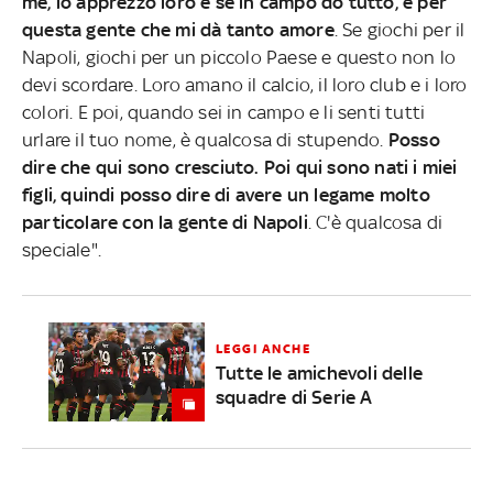
me, io apprezzo loro e se in campo do tutto, è per
questa gente che mi dà tanto amore
. Se giochi per il
Napoli, giochi per un piccolo Paese e questo non lo
devi scordare. Loro amano il calcio, il loro club e i loro
colori. E poi, quando sei in campo e li senti tutti
urlare il tuo nome, è qualcosa di stupendo.
Posso
dire che qui sono cresciuto. Poi qui sono nati i miei
figli, quindi posso dire di avere un legame molto
particolare con la gente di Napoli
. C'è qualcosa di
speciale".
LEGGI ANCHE
Tutte le amichevoli delle
squadre di Serie A