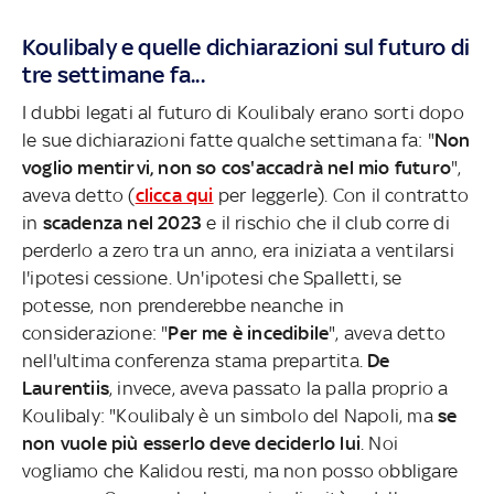
Koulibaly e quelle dichiarazioni sul futuro di
tre settimane fa...
I dubbi legati al futuro di Koulibaly erano sorti dopo
le sue dichiarazioni fatte qualche settimana fa: "
Non
voglio mentirvi, non so cos'accadrà nel mio futuro
",
aveva detto (
clicca qui
per leggerle). Con il contratto
in
scadenza nel 2023
e il rischio che il club corre di
perderlo a zero tra un anno, era iniziata a ventilarsi
l'ipotesi cessione. Un'ipotesi che Spalletti, se
potesse, non prenderebbe neanche in
considerazione: "
Per me è incedibile
", aveva detto
nell'ultima conferenza stama prepartita.
De
Laurentiis
, invece, aveva passato la palla proprio a
Koulibaly: "Koulibaly è un simbolo del Napoli, ma
se
non vuole più esserlo deve deciderlo lui
. Noi
vogliamo che Kalidou resti, ma non posso obbligare