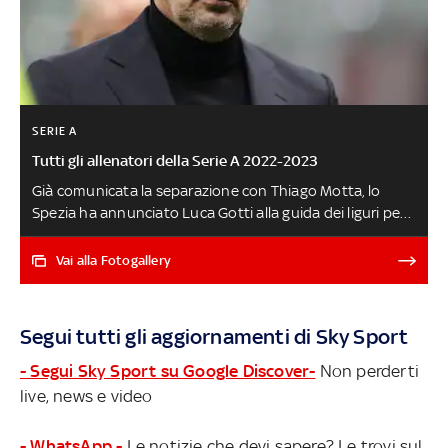
SERIE A
Tutti gli allenatori della Serie A 2022-2023
Già comunicata la separazione con Thiago Motta, lo
Spezia ha annunciato Luca Gotti alla guida dei liguri per
le prossime due stagioni. Era l'ultima ufficialità che
mancava tra le panchine della Serie A 2022-2023: ecco
Vai alla Fotogallery
tutti gli allenatori del prossimo campionato squadra per
squadra MILAN, IL RADUNO LIVE
Segui tutti gli aggiornamenti di Sky Sport
- Segui Sky Sport su Google Discover-
Non perderti
live, news e video
- WhatsApp -
Le notizie che devi sapere? Le trovi sul