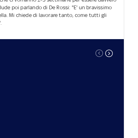
ude poi parlando di De Rossi: "E' un bravissimo
la. Mi chiede di lavorare tanto, come tutti gli
".