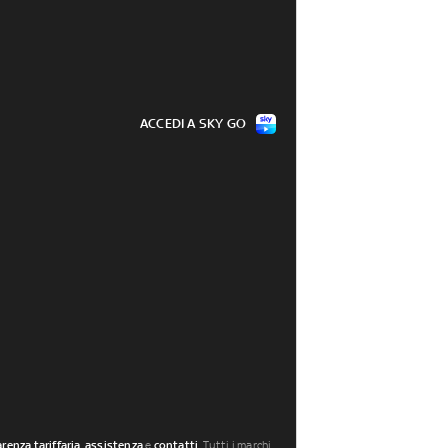
ACCEDI A SKY GO
renza tariffaria
,
assistenza
e
contatti
. Tutti i marchi