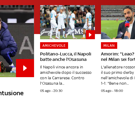
AMICHEVOLE
MILAN
Politano-Lucca, il Napoli
Amorim: "Leao? 
batte anche l'Osasuna
nel Milan sei fo
Il Napoli vince ancora in
L'allenatore ross
amichevole dopo il successo
il suo primo derby
con la Carrarese. Contro
nell'amichevole di 
l'Osasuna la...
1-1: "Bene non...
05 ago - 20:30
05 ago - 18:00
ontusione