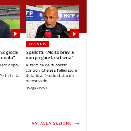
JUVENTUS
Se giochi
Spalletti: "Molto bravi a
rtunato"
non piegare la schiena"
onero dopo
Al termine del successo
contro il Chelsea, l'allenatore
Perth finita
della Juve è soddisfatto del
percorso dei...
05 ago - 15:59
VAI ALLA SEZIONE