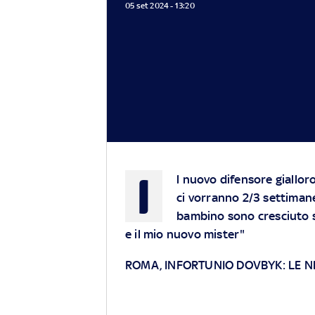
05 set 2024 - 13:20
I
l nuovo difensore gialloro
ci vorranno 2/3 settiman
bambino sono cresciuto s
e il mio nuovo mister"
ROMA, INFORTUNIO DOVBYK: LE 