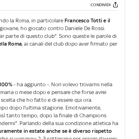
CONDIVIDI
do la Roma, in particolare
Francesco Totti e il
giovane, ho giocato contro Daniele De Rossi.
far parte di questo club". Sono queste le parole di
ella Roma
, ai canali del club dopo aver firmato per
 100%
- ha aggiunto -. Non volevo trovarmi nella
timana o mese dopo e pensare che forse avrei
scelta che ho fatto e di essere qui ora.
po dopo l'ultima stagione. Emotivamente,
ì tanto tempo, dopo la finale di Champions
endermi". Parlando della sua condizione atletica ha
uramente in estate anche se è diverso rispetto
he ci vorranno 2-3 settimane per essere davvero