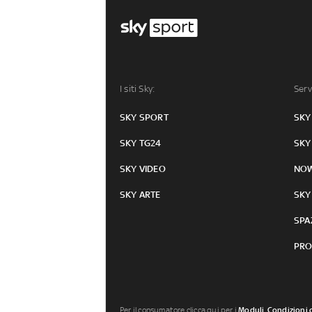
I siti Sky:
Serv
SKY SPORT
SKY
SKY TG24
SKY
SKY VIDEO
NO
SKY ARTE
SKY
SPA
PRO
Per il consumatore clicca qui per i
Moduli, Condizioni 