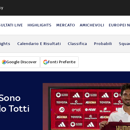
ky
SULTATI LIVE
HIGHLIGHTS
MERCATO
AMICHEVOLI
EUROPEI 
lights
Calendario E Risultati
Classifica
Probabili
Squa
Google Discover
Fonti Preferite
"Sono
o Totti