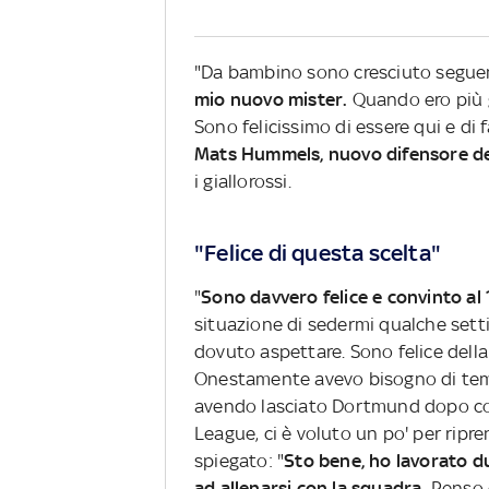
"Da bambino sono cresciuto seguen
mio nuovo mister.
Quando ero più 
Sono felicissimo di essere qui e di 
Mats Hummels, nuovo difensore d
i giallorossi.
"Felice di questa scelta"
"
Sono davvero felice e convinto al
situazione di sedermi qualche set
dovuto aspettare. Sono felice della 
Onestamente avevo bisogno di tem
avendo lasciato Dortmund dopo cos
League, ci è voluto un po' per ripr
spiegato: "
Sto bene, ho lavorato d
ad allenarsi con la squadra.
Penso c