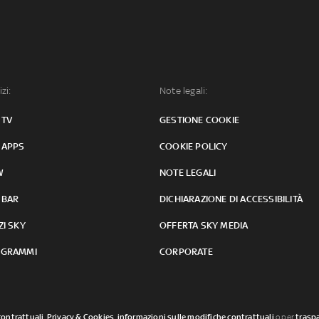
izi:
Note legali:
 TV
GESTIONE COOKIE
 APPS
COOKIE POLICY
W
NOTE LEGALI
 BAR
DICHIARAZIONE DI ACCESSIBILITÀ
ZI SKY
OFFERTA SKY MEDIA
GRAMMI
CORPORATE
contrattuali
,
Privacy & Cookies
,
informazioni sulle modifiche contrattuali
o per
traspa