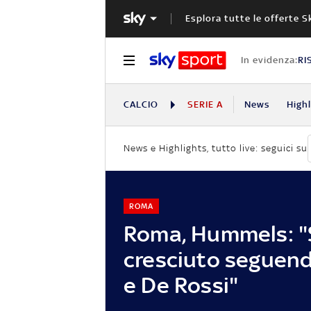
Esplora tutte le offerte S
In evidenza:
RI
CALCIO
SERIE A
News
High
News e Highlights, tutto live: seguici su
ROMA
Roma, Hummels: 
cresciuto seguend
e De Rossi"