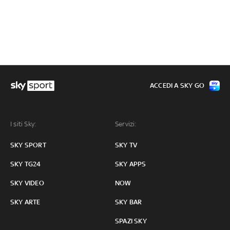
ACCEDI A SKY GO
I siti Sky:
Servizi:
SKY SPORT
SKY TV
SKY TG24
SKY APPS
SKY VIDEO
NOW
SKY ARTE
SKY BAR
SPAZI SKY